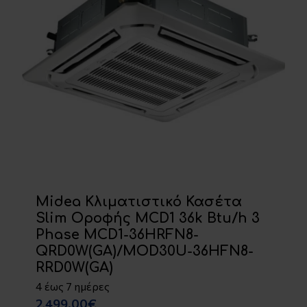
Midea Κλιματιστικό Κασέτα
Slim Οροφής MCD1 36k Btu/h 3
Phase MCD1-36HRFN8-
QRD0W(GA)/MOD30U-36HFN8-
RRD0W(GA)
4 έως 7 ημέρες
2,499.00€