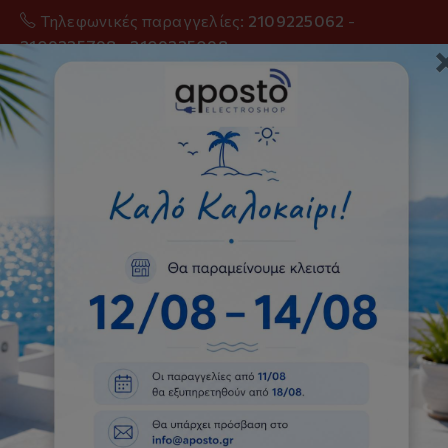
Τηλεφωνικές παραγγελίες:
2109225062
-
2109225798
-
2109225098
0
Κασσέτες
Αρχική
Κλιματισμός
Κασσέτες
Όλα τα κλιματιστικά μηχανήματα διαθέτουν
εγγύηση του Επίσημου Ελληνικού Αντπροσώπου της
κάθε εταιρείας