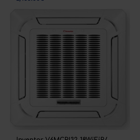
Inventor V6MCRI32-18WiFiR/