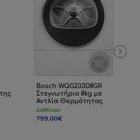
Bosch WQG233D8GR
Κ
της
Στεγνωτήριο 8kg με
B
Αντλία Θερμότητας
W
A
Διαθέσιμο
18
799.00€
Δι
1,