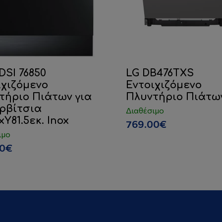
DSI 76850
LG DB476TXS
ιχιζόμενο
Εντοιχιζόμενο
τήριο Πιάτων για
Πλυντήριο Πιάτω
ερβίτσια
Διαθέσιμο
xY81.5εκ. Inox
769.00€
ιμο
00€