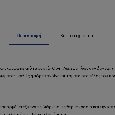
Περιγραφή
Χαρακτηριστικά
και κομψά με τη λειτουργία Open Assist, απλώς αγγίζοντάς τ
νώματος, καθώς η πόρτα ανοίγει αυτόματα στο τέλος του π
ροσαρμόζει έξυπνα τη διάρκεια, τη θερμοκρασία και την κ
πο, ανεξαρτήτως βαθμού λερώματος.