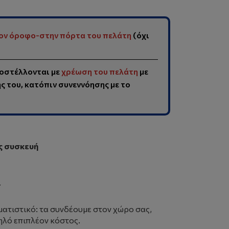
ον όροφο-στην πόρτα του πελάτη
(όχι
οστέλλονται με
χρέωση του πελάτη
με
 του, κατόπιν συνεννόησης με το
ς συσκευή
.
ματιστικό: τα συνδέουμε στον χώρο σας,
ηλό επιπλέον κόστος.