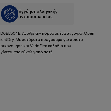
Εγγύηση ελληνικής
αντιπροσωπείας
D6EL804E. Άνοιξε την πόρτα με ένα άγγιγμα (Open
ficientDry. Με αυτόματο πρόγραμμα για άριστο
ξοικονόμηση και VarioFlex καλάθια που
γίνεται πιο εύκολη από ποτέ.