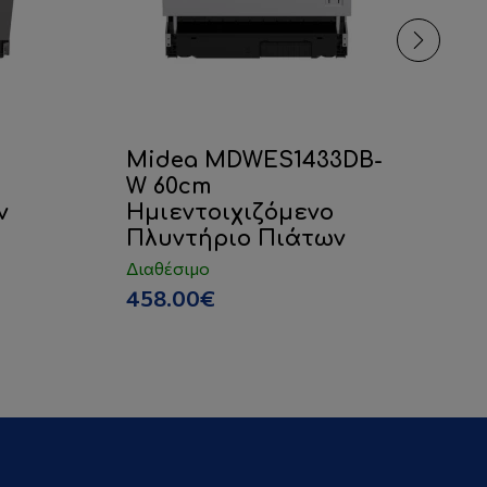
Midea MDWES1433DB-
N
W 60cm
Ε
ν
Ημιεντοιχιζόμενο
Π
Πλυντήριο Πιάτων
4
Διαθέσιμο
Δι
458.00€
6