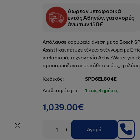
Δωρεάν μεταφορικά
εντός Αθηνών, για αγορές
άνω των 150€
Απόλαυσε κορυφαία άνεση με το Bosch SP
Assist) και πέτυχε τέλειο στέγνωμα με Ef
καθαρισμό, τεχνολογία ActiveWater για ε
προσαρμόζονται σε κάθε σκεύος, η πλύση 
Κωδικός:
SPD6EL804E
Διαθεσιμότητα:
1 έως 3 ημέρες
1,039.00€
-
+
Αγορά