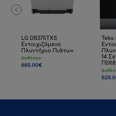
LG DB375TXS
Teka 
Εντοιχιζόμενο
Εντο
Πλυντήριο Πιάτων
Πλυν
14 Σ
Διαθέσιμο
Π59.8
685.00€
Διαθέσ
629.