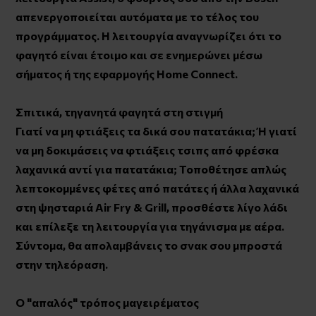
απενεργοποιείται αυτόματα με το τέλος του
προγράμματος. Η λειτουργία αναγνωρίζει ότι το
φαγητό είναι έτοιμο και σε ενημερώνει μέσω
σήματος ή της εφαρμογής Home Connect.
Σπιτικά, τηγανητά φαγητά στη στιγμή
Γιατί να μη φτιάξεις τα δικά σου πατατάκια; Ή γιατί
να μη δοκιμάσεις να φτιάξεις τσιπς από φρέσκα
λαχανικά αντί για πατατάκια; Τοποθέτησε απλώς
λεπτοκομμένες φέτες από πατάτες ή άλλα λαχανικά
στη ψησταριά Air Fry & Grill, προσθέστε λίγο λάδι
και επίλεξε τη λειτουργία για τηγάνισμα με αέρα.
Σύντομα, θα απολαμβάνεις το σνακ σου μπροστά
στην τηλεόραση.
Ο "απαλός" τρόπος μαγειρέματος