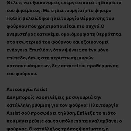
Θέλεις να εξοικονομείς ενέργεια κατά τη διάρκεια
του ψησίματος; Με τη λειτουργία ήπιο ψήσιμο
Hotair, βελτιώθηκε η λειτουργία θέρμανσης του
φούρνου που χρησιμοποιείται πιο συχνά.Ο
ανεμιστήρας κατανέμει ομοιόμορφα τη θερμότητα
στο εσωτερικό του φούρνου και εξοικονομεί
ενέργεια. Επιπλέον, όταν ψήνεις σε ένα μόνο
επίπεδο, όπως στη περίπτωση μικρών
αρτοσκευάσματων, δεν απαιτείται προθέρμανση
του φούρνου.
Λειτουργία Assist
Δεν μπορείς να επιλέξεις με σιγουριά την
κατάλληλη ρύθμιση για τον φούρνο; Η λειτουργία
Assist σού προσφέρει τη λύση. Επίλεξε το πιάτο
που μαγειρεύεις και τα υπόλοιπα τα αναλαμβάνει ο
φούρνος. Ο κατάλληλος τρόπος ψησίματος, η