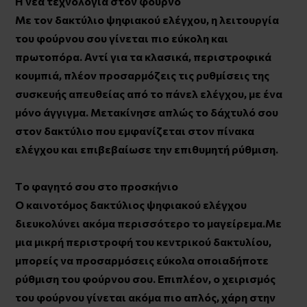
Η νέα τεχνολογία στον φούρνο
Με τον δακτύλιο ψηφιακού ελέγχου, η λειτουργία
του φούρνου σου γίνεται πιο εύκολη και
πρωτοπόρα. Αντί για τα κλασικά, περιστροφικά
κουμπιά, πλέον προσαρμόζεις τις ρυθμίσεις της
συσκευής απευθείας από το πάνελ ελέγχου, με ένα
μόνο άγγιγμα. Μετακίνησε απλώς το δάχτυλό σου
στον δακτύλιο που εμφανίζεται στον πίνακα
ελέγχου και επιβεβαίωσε την επιθυμητή ρύθμιση.
Τo φαγητό σου στο προσκήνιο
Ο καινοτόμος δακτύλιος ψηφιακού ελέγχου
διευκολύνει ακόμα περισσότερο το μαγείρεμα.Με
μια μικρή περιστροφή του κεντρικού δακτυλίου,
μπορείς να προσαρμόσεις εύκολα οποιαδήποτε
ρύθμιση του φούρνου σου. Επιπλέον, ο χειρισμός
του φούρνου γίνεται ακόμα πιο απλός, χάρη στην