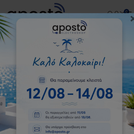
Τηλεφωνικές παραγγελίες:
2109225062
-
0
2109225798
-
2109225098
Bosch HBG7241B1 Φούρνος
Εντοιχιζόμενος
Αρχική
Κουζίνες-Φούρνοι
Εντοιχιζόμενοι Φούρνοι
Bosch HBG7241B1 Φούρνος Εντοιχιζόμενος