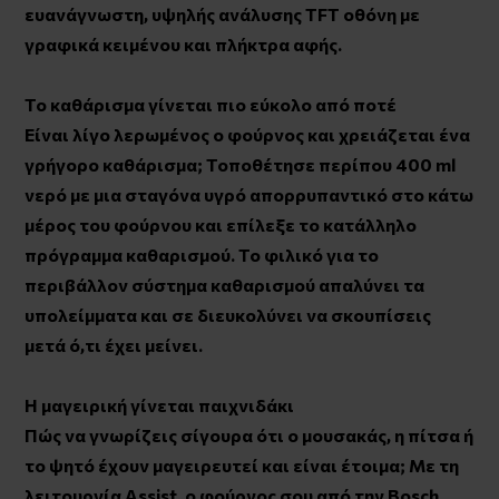
ευανάγνωστη, υψηλής ανάλυσης TFT οθόνη με
γραφικά κειμένου και πλήκτρα αφής.
Το καθάρισμα γίνεται πιο εύκολο από ποτέ
Είναι λίγο λερωμένος ο φούρνος και χρειάζεται ένα
γρήγορο καθάρισμα; Τοποθέτησε περίπου 400 ml
νερό με μια σταγόνα υγρό απορρυπαντικό στο κάτω
μέρος του φούρνου και επίλεξε το κατάλληλο
πρόγραμμα καθαρισμού. Το φιλικό για το
περιβάλλον σύστημα καθαρισμού απαλύνει τα
υπολείμματα και σε διευκολύνει να σκουπίσεις
μετά ό,τι έχει μείνει.
Η μαγειρική γίνεται παιχνιδάκι
Πώς να γνωρίζεις σίγουρα ότι ο μουσακάς, η πίτσα ή
το ψητό έχουν μαγειρευτεί και είναι έτοιμα; Με τη
λειτουργία Assist, ο φούρνος σου από την Bosch