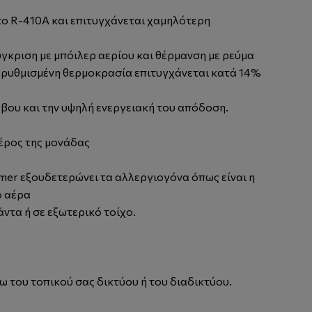
το R-410A και επιτυγχάνεται χαμηλότερη
γκριση με μπόιλερ αερίου και θέρμανση με ρεύμα
 Η ρυθμισμένη θερμοκρασία επιτυγχάνεται κατά 14%
ύβου και την υψηλή ενεργειακή του απόδοση.
έρος της μονάδας
mer εξουδετερώνει τα αλλεργιογόνα όπως είναι η
ο αέρα
άντα ή σε εξωτερικό τοίχο.
σω του τοπικού σας δικτύου ή του διαδικτύου.