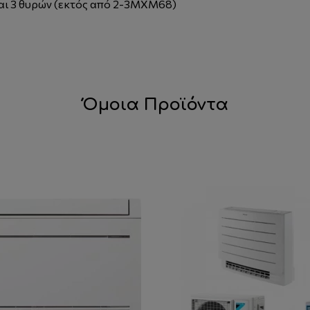
και 3 θυρών (εκτός από 2-3MXM68)
Όμοια Προϊόντα