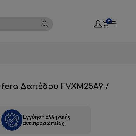
ς:
2109225062
-
2109225798
-
2109225098
0
M25A9 / RXM25R9
erfera Δαπέδου FVXM25A9 /
Εγγύηση ελληνικής
αντιπροσωπείας