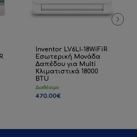
Inventor LV6LI-18WiFiR
G
R
Εσωτερική Μονάδα
G
Δαπέδου για Multi
Ε
Κλιματιστικά 18000
Κλ
BTU
Δ
Διαθέσιμο
Δι
470.00€
8