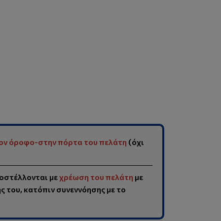
ον όροφο-στην πόρτα του πελάτη
(όχι
οστέλλονται με
χρέωση του πελάτη
με
 του, κατόπιν συνεννόησης με το