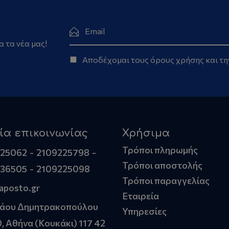
α τα νέα μας!
Αποδέχομαι τους
όρους χρήσης
και τ
ία επικοινωνίας
Χρήσιμα
Τρόποι πληρωμής
225062
2109225798
Τρόποι αποστολής
236505
2109225098
Τρόποι παραγγελίας
aposto.gr
Εταιρεία
άου Δημητρακοπούλου
Υπηρεσίες
0, Αθήνα (Κουκάκι) 117 42