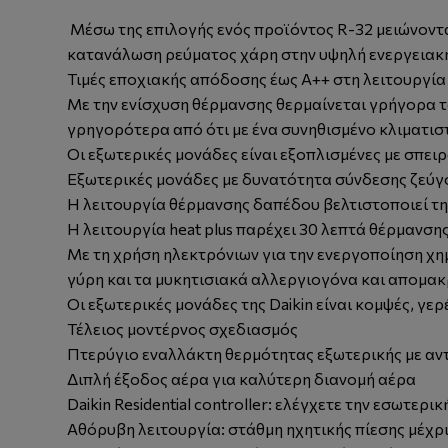
Μέσω της επιλογής ενός προϊόντος R-32 μειώνοντα
κατανάλωση ρεύματος χάρη στην υψηλή ενεργεια
Τιμές εποχιακής απόδοσης έως Α++ στη λειτουργία
Με την ενίσχυση θέρμανσης θερμαίνεται γρήγορα το
γρηγορότερα από ότι με ένα συνηθισμένο κλιματισ
Οι εξωτερικές μονάδες είναι εξοπλισμένες με σπει
Εξωτερικές μονάδες με δυνατότητα σύνδεσης ζεύγ
Η λειτουργία θέρμανσης δαπέδου βελτιστοποιεί τ
Η λειτουργία heat plus παρέχει 30 λεπτά θέρμανσ
Με τη χρήση ηλεκτρόνιων για την ενεργοποίηση χη
γύρη και τα μυκητισιακά αλλεργιογόνα και απομα
Οι εξωτερικές μονάδες της Daikin είναι κομψές, γε
Τέλειος μοντέρνος σχεδιασμός
Πτερύγιο εναλλάκτη θερμότητας εξωτερικής με α
Διπλή έξοδος αέρα για καλύτερη διανομή αέρα
Daikin Residential controller: ελέγχετε την εσωτε
Αθόρυβη λειτουργία: στάθμη ηχητικής πίεσης μέχρι