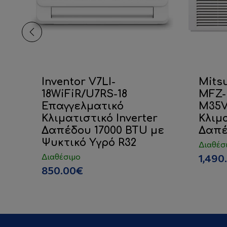
R
Inventor V7LI-
Mitsu
18WiFiR/U7RS-18
MFZ-
Επαγγελματικό
M35V
Κλιματιστικό Inverter
Κλιμα
Δαπέδου 17000 BTU με
Δαπέ
Ψυκτικό Υγρό R32
Διαθέσ
Διαθέσιμο
1,490
850.00€