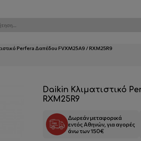
Τηλεφωνικές παραγγελίε
ό Perfera Δαπέδου FVX
ατιστικό Perfera Δαπέδου FVXM25A9 / RXM25R9
Daikin Κλιματιστικό P
RXM25R9
Δωρεάν μεταφορικά
εντός Αθηνών, για αγορές
άνω των 150€