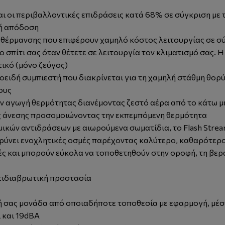
ι οι περιβαλλοντικές επιδράσεις κατά 68% σε σύγκριση με 
κή απόδοση
 θέρμανσης που επιφέρουν χαμηλό κόστος λειτουργίας σε σύ
 σπίτι σας όταν θέτετε σε λειτουργία τον κλιματισμό σας.
τικό (μόνο ζεύγος)
ροειδή συμπιεστή που διακρίνεται για τη χαμηλή στάθμη θορ
ους
ην αγωγή θερμότητας διανέμοντας ζεστό αέρα από το κάτω μ
ης άνεσης προσομοιώνοντας την εκπεμπόμενη θερμότητα
μικών αντιδράσεων με αιωρούμενα σωματίδια, το Flash Strea
κρύνει ενοχλητικές οσμές παρέχοντας καλύτερο, καθαρότερ
ρές και μπορούν εύκολα να τοποθετηθούν στην οροφή, τη βερ
ντιδιαβρωτική προστασία
ρική σας μονάδα από οποιαδήποτε τοποθεσία με εφαρμογή, μέ
 και 19dBA