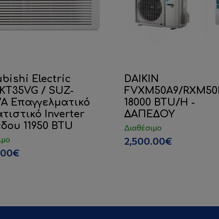
bishi Electric
DAIKIN
KT35VG / SUZ-
FVXM50A9/RXM50
A Επαγγελματικό
18000 BTU/H -
τιστικό Inverter
ΔΑΠΕΔΟΥ
δου 11950 BTU
Διαθέσιμο
ιμο
2,500.00€
.00€