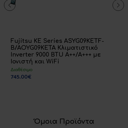
Fujitsu KE Series ASYG09KETF-
B/AOYG09KETA Κλιματιστικό
Inverter 9000 BTU Α++/Α+++ με
Ιονιστή και WiFi
Διαθέσιμο
745.00€
Όμοια Προϊόντα