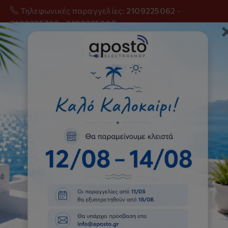
Τηλεφωνικές παραγγελίες:
2109225062
-
2109225798
-
2109225098
0
Fujitsu Designer - KG series
ASYG09KGTF/KGCB
Κλιματιστικό Inverter
Αρχική
Κλιματισμός
Κλιματιστικά Inverter
Fujitsu Designer - KG series ASYG09KGTF/KGCB
Κλιματιστικό Inverter