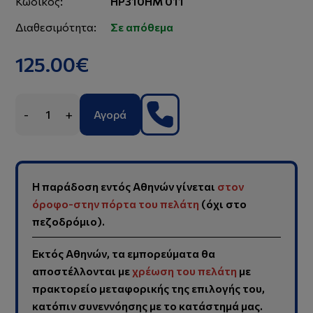
Κωδικός:
HP310HM 011
Διαθεσιμότητα:
Σε απόθεμα
125.00€
-
+
Αγορά
Η παράδοση εντός Αθηνών γίνεται
στον
όροφο-στην πόρτα του πελάτη
(όχι στο
πεζοδρόμιο).
Εκτός Αθηνών, τα εμπορεύματα θα
αποστέλλονται με
χρέωση του πελάτη
με
πρακτορείο μεταφορικής της επιλογής του,
κατόπιν συνεννόησης με το κατάστημά μας.