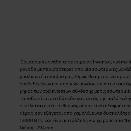
Εσωτερική μονάδα της εταιρείας Inventor, για mul
μονάδα με περισσότερες από μία εσωτερικές μονάδε
μπαλκόνι ή τον κήπο μας. Όμως θα πρέπει να προσέ
συνδεδεμένων εσωτερικών μονάδων για την ταυτόχρο
μήκος των σωληνώσεων σύνδεσης με τις εσωτερικές
Τοποθετείται στο δάπεδο και, εκτός της πολύ καλή
οφείλεται στο ότι ο θερμός αέρας είναι ελαφρύτερ
αέρας, εάν εξάγεται από χαμηλά, είναι δυσκολότερ
12000 BTU και είναι κατάλληλη για χώρους από 18
Μήκος: 794mm