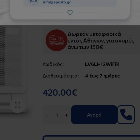
Inventor LV6LI-12WiFi
Δαπέδου για Multi Κλι
Δωρεάν μεταφορικά
εντός Αθηνών, για αγορές
άνω των 150€
Κωδικός:
LV6LI-12WiFiR
Διαθεσιμότητα:
4 έως 7 ημέρες
420.00€
-
+
Αγορά