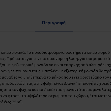
Περιγραφή
ti κλιματιστικά. Τα πολυδιαιρούμενα συστήματα κλιματισμού
ς. Πρόκειται για την πιο οικονομική λύση, για διαφορετικ
ξουμε η εξωτερική μονάδα να είναι επαρκής από πλευράς ισχύ
νη λειτουργία τους. Επιπλέον, η εξωτερική μονάδα θα πρέπ
 μονάδες να μην ξεπερνά το μήκος που έχει οριστεί από τον
ς αποδοτικότητας στην ψύξη, είναι ιδανική επιλογή αν χρει
ος από τον ψυχρό και κατ' επέκταση συναντάται σε μεγαλύτε
ο να φτάσει τα υψηλότερα στρώματα του χώρου, έτσι ώστε να
m² έως 25m².