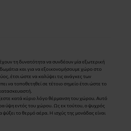
 έχουν τη δυνατότητα να συνδέουν μία εξωτερική
ά δωμάτια και για να εξοικονομήσουμε χώρο στο
ος, έτσι ώστε να καλύψει τις ανάγκες των
ει να τοποθετηθεί σε τέτοιο σημείο έτσι ώστε το
 κατασκευαστή.
άζεστε κατά κύριο λόγο θέρμανση του χώρου. Αυτό
ρα ύψη εντός του χώρου. Ως εκ τούτου, ο ψυχρός
 ψύξει το θερμό αέρα. Η ισχύς της μονάδας είναι