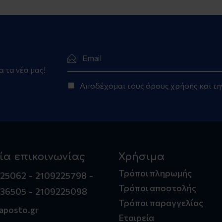
α τα νέα μας!
Αποδέχομαι τους
όρους χρήσης
και τ
ία επικοινωνίας
Χρήσιμα
Τρόποι πληρωμής
225062
2109225798
Τρόποι αποστολής
236505
2109225098
Τρόποι παραγγελίας
aposto.gr
Εταιρεία