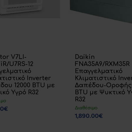
tor V7LI-
Daikin
FiR/U7RS-12
FNA35A9/RXΜ35R
γελματικό
Επαγγελματικό
τιστικό Inverter
Κλιματιστικό Inve
δου 12000 BTU με
Δαπέδου-Οροφής 
ικό Υγρό R32
BTU με Ψυκτικό Υ
R32
ιμο
Διαθέσιμο
00€
1,890.00€