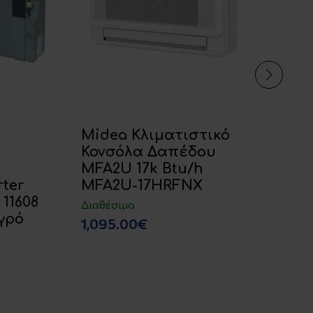
Midea Κλιματιστικό
F
Κονσόλα Δαπέδου
A
MFA2U 17k Btu/h
Ε
rter
MFA2U-17HRFNX
Κλ
11608
Δ
Διαθέσιμο
γρό
Ψ
1,095.00€
Δι
2,