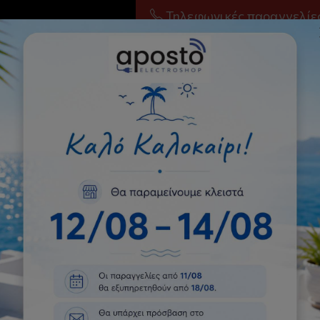
Τηλεφωνικές παραγγελίε
iFiR Εσωτερική Μονάδα 
 BTU
6LI-12WiFiR Εσωτερική Μονάδα Δαπέδου για Multi Κλιματιστ