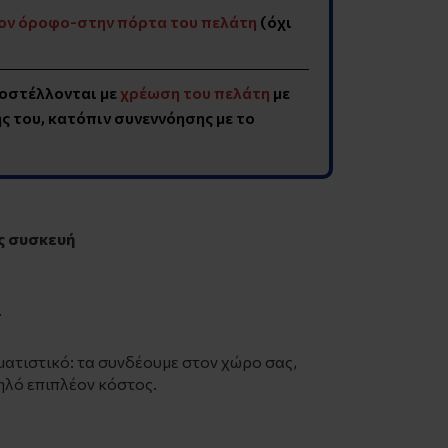
ον όροφο-στην πόρτα του πελάτη
(όχι
οστέλλονται με
χρέωση του πελάτη
με
 του, κατόπιν συνεννόησης με το
ς συσκευή
.
ματιστικό: τα συνδέουμε στον χώρο σας,
ηλό επιπλέον κόστος.