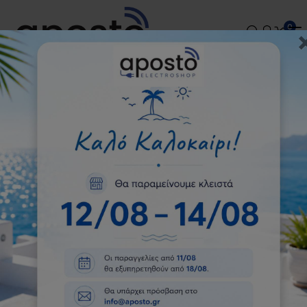
Τηλεφωνικές παραγγελίες:
2109225062
-
0
2109225798
-
2109225098
Matsui M17MW16E White
Φούρνος Μικροκυμάτων
Αρχική
Κουζίνες-Φούρνοι
Φούρνοι Μικροκυμάτων
Matsui M17MW16E White Φούρνος Μικροκυμάτων