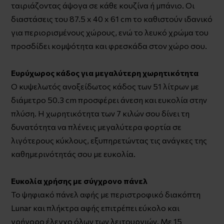
ταιριάζοντας άψογα σε κάθε κουζίνα ή μπάνιο. Οι
διαστάσεις του 87.5 x 40 x 61 cm το καθιστούν ιδανικό
για περιορισμένους χώρους, ενώ το λευκό χρώμα του
προσδίδει κομψότητα και φρεσκάδα στον χώρο σου.
Ευρύχωρος κάδος για μεγαλύτερη χωρητικότητα
Ο κυψελωτός ανοξείδωτος κάδος των 51 λίτρων με
διάμετρο 50.3 cm προσφέρει άνεση και ευκολία στην
πλύση. Η χωρητικότητα των 7 κιλών σου δίνει τη
δυνατότητα να πλένεις μεγαλύτερα φορτία σε
λιγότερους κύκλους, εξυπηρετώντας τις ανάγκες της
καθημερινότητάς σου με ευκολία.
Ευκολία χρήσης με σύγχρονο πάνελ
Το ψηφιακό πάνελ αφής με περιστροφικό διακόπτη
Lunar και πλήκτρα αφής επιτρέπει εύκολο και
γρήγορο έλεγχο όλων των λειτουργιών. Με 15