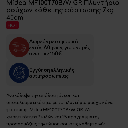
Midea MF100T70B/W-GR Πλυντήριο
ρούχων κάθετης φόρτωσης 7kg
40cm
HOT
Δωρεάν μεταφορικά
εντός Αθηνών, για αγορές
άνω των 150€
Εγγύηση ελληνικής
αντιπροσωπείας
Ανακάλυψε την απόλυτη άνεση και
αποτελεσματικότητα με το πλυντήριο ρούχων άνω
φόρτωσης Midea MF100T70B/W-GR. Με
χωρητικότητα 7 κιλών και 15 προγράμματα,
προσαρμόζεις την πλύση σου στις καθημερινές