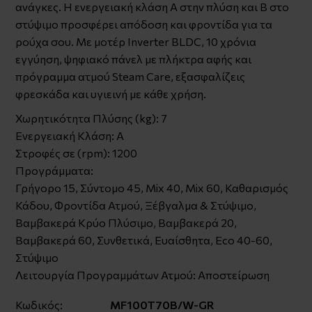
ανάγκες. Η ενεργειακή κλάση Α στην πλύση και Β στο
στύψιμο προσφέρει απόδοση και φροντίδα για τα
ρούχα σου. Με μοτέρ Inverter BLDC, 10 χρόνια
εγγύηση, ψηφιακό πάνελ με πλήκτρα αφής και
πρόγραμμα ατμού Steam Care, εξασφαλίζεις
φρεσκάδα και υγιεινή με κάθε χρήση.
Χωρητικότητα Πλύσης (kg): 7
Ενεργειακή Κλάση: A
Στροφές σε (rpm): 1200
Προγράμματα:
Γρήγορο 15, Σύντομο 45, Mix 40, Mix 60, Καθαρισμός
Κάδου, Φροντίδα Ατμού, Ξέβγαλμα & Στύψιμο,
Βαμβακερά Κρύο Πλύσιμο, Βαμβακερά 20,
Βαμβακερά 60, Συνθετικά, Ευαίσθητα, Eco 40-60,
Στύψιμο
Λειτουργία Προγραμμάτων Ατμού: Αποστείρωση
Κωδικός:
MF100T70B/W-GR