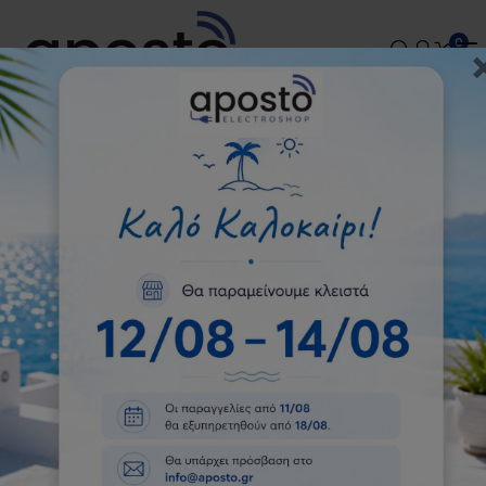
Τηλεφωνικές παραγγελίες:
2109225062
-
0
2109225798
-
2109225098
Midea MF100T70B/W-GR
Πλυντήριο ρούχων κάθετης
φόρτωσης 7kg 40cm
Αρχική
Πλυντήρια
Πλυντήρια Ρούχων-Στεγνωτήρια
Ελεύθερα Πλυντήρια Ρούχων
Midea MF100T70B/W-GR Πλυντήριο ρούχων
κάθετης φόρτωσης 7kg 40cm