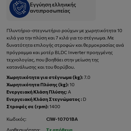
Εγγύηση ελληνικής
αντιπροσωπείας
Πλυντήριο-στεγνωτήριο ρούχων με χωρητικότητα 10
κιλά για την πλύση και 7 κιλά για το στέγνωμα. Με
δυνατότητα επιλογής στροφών και θερμοκρασίας ανά
πρόγραμμα και μοτέρ BLDC Inverter προηγμένης
τεχνολογίας, που βοηθάει στην μείωση της
κατανάλωσης και του θορύβου.
Χωρητικότητα για στέγνωμα (kg):
7.0
Χωρητικότητα Πλύσης (kg):
10
Ενεργειακή Κλάση Πλύσης:
A
Ενεργειακή Κλάση Στεγνώματος :
D
Στροφές σε (rpm):
1400
Κωδικός:
CIW-10701BA
Διαθεσιμότητα:
Σε απόθεμα