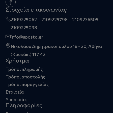
Στοιχεία επικοινωνίας
2109225062
2109225798
2109236505
2109225098
info@aposto.gr
Νικολάου Δημητρακοπούλου 18 - 20, Αθήνα
(Κουκάκι) 117 42
Χρήσιμα
Τρόποι πληρωμής
Τρόποι αποστολής
Τρόποι παραγγελίας
Εταιρεία
Υπηρεσίες
Πληροφορίες