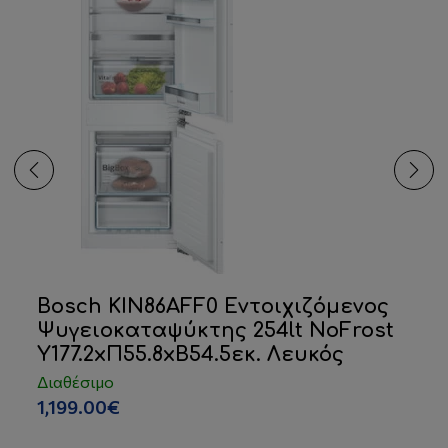
Bosch KIN86AFF0 Εντοιχιζόμενος
Ψυγειοκαταψύκτης 254lt NoFrost
Υ177.2xΠ55.8xΒ54.5εκ. Λευκός
Διαθέσιμο
1,199.00€