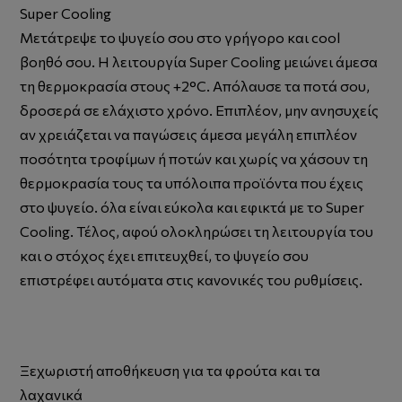
Super Cooling
Μετάτρεψε το ψυγείο σου στο γρήγορο και cool
βοηθό σου. Η λειτουργία Super Cooling μειώνει άμεσα
τη θερμοκρασία στους +2°C. Απόλαυσε τα ποτά σου,
δροσερά σε ελάχιστο χρόνο. Επιπλέον, μην ανησυχείς
αν χρειάζεται να παγώσεις άμεσα μεγάλη επιπλέον
ποσότητα τροφίμων ή ποτών και χωρίς να χάσουν τη
θερμοκρασία τους τα υπόλοιπα προϊόντα που έχεις
στο ψυγείο. όλα είναι εύκολα και εφικτά με το Super
Cooling. Τέλος, αφού ολοκληρώσει τη λειτουργία του
και ο στόχος έχει επιτευχθεί, το ψυγείο σου
επιστρέφει αυτόματα στις κανονικές του ρυθμίσεις.
Ξεχωριστή αποθήκευση για τα φρούτα και τα
λαχανικά