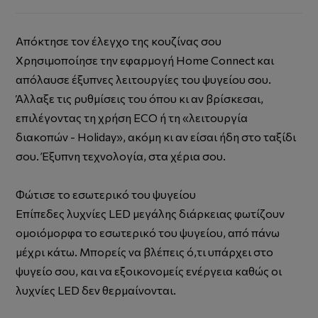
Απόκτησε τον έλεγχο της κουζίνας σου
Χρησιμοποίησε την εφαρμογή Home Connect και
απόλαυσε έξυπνες λειτουργίες του ψυγείου σου.
Άλλαξε τις ρυθμίσεις του όπου κι αν βρίσκεσαι,
επιλέγοντας τη χρήση ECO ή τη «λειτουργία
διακοπών - Holiday», ακόμη κι αν είσαι ήδη στο ταξίδι
σου. Έξυπνη τεχνολογία, στα χέρια σου.
Φώτισε το εσωτερικό του ψυγείου
Επίπεδες λυχνίες LED μεγάλης διάρκειας φωτίζουν
ομοιόμορφα το εσωτερικό του ψυγείου, από πάνω
μέχρι κάτω. Μπορείς να βλέπεις ό,τι υπάρχει στο
ψυγείο σου, και να εξοικονομείς ενέργεια καθώς οι
λυχνίες LED δεν θερμαίνονται.