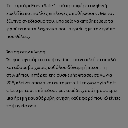
Το συρτάρι Fresh Safe 1 σού προσφέρει αληθινή
ευελιξία και πολλές επιλογές αποθήκευσης. Με τον
έξυπνο σχεδιασμό του, μπορείς να αποθηκεύεις τα
φρούτα και τα λαχανικά σου, ακριβώς με τον τρόπο
που θέλεις.
Άνεση στην κίνηση
Άφησε την πόρτα του ψυγείου σου να κλείσει απαλά
και αθόρυβα χωρίς καθόλου δύναμη ή πίεση. Τη
στιγμή που η πόρτα της συσκευής φτάσει σε γωνία
20°, κλείνει απαλά και αυτόματα. Η τεχνολογία Soft
Close με τους επίπεδους μεντεσέδες, σού προσφέρει
μια ήρεμη και αθόρυβη κίνηση κάθε φορά που κλείνεις
το ψυγείο σου