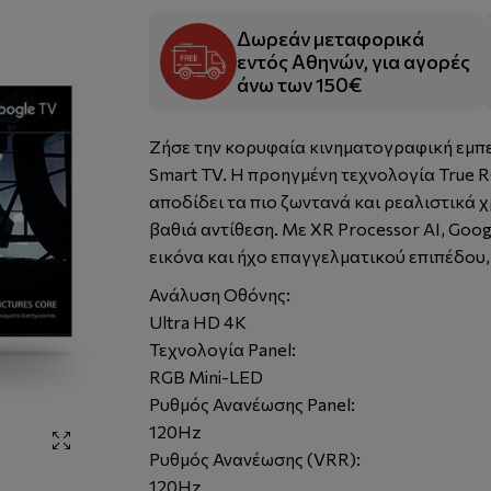
Δωρεάν μεταφορικά
εντός Αθηνών, για αγορές
άνω των 150€
Ζήσε την κορυφαία κινηματογραφική εμπει
Smart TV. Η προηγμένη τεχνολογία True 
αποδίδει τα πιο ζωντανά και ρεαλιστικά 
βαθιά αντίθεση. Με XR Processor AI, Goog
εικόνα και ήχο επαγγελματικού επιπέδου,
Ανάλυση Οθόνης:
Ultra HD 4K
Τεχνολογία Panel:
RGB Mini-LED
Ρυθμός Ανανέωσης Panel:
120Hz
Ρυθμός Ανανέωσης (VRR):
120Hz