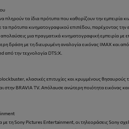
σου
 να πληρούν τα ίδια πρότυπα που καθορίζουν την εμπειρία 
ε τα πρότυπα κινηματογραφικού επιπέδου, παρέχοντας την ε
να απολαύσεις μια πραγματικά κινηματογραφική εμπειρία με ε
ερη δράση με τη διευρυμένη αναλογία εικόνας IMAX και απ
d από την τεχνολογία DTS:X.
lockbuster, κλασικές επιτυχίες και κρυμμένους θησαυρούς τη
 στην BRAVIA TV. Απόλαυσε ανώτερη ποιότητα εικόνας και ήχ
ainment
με τη Sony Pictures Entertainment, οι τηλεοράσεις Sony σχ