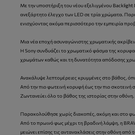
Με την υποστήριξη του νέου εξελιγμένου Backlight 
ανεξάρτητο έλεγχο των LED σε τρία χρώματα. Παρ
ενισχύοντας ακόμα περισσότερο την εμπειρία προβ
Μια νέα εποχή ασυναγώνιστης χρωματικής ακρίβει
Η Sony συνδυάζει το χρωματικό φάσμα της κορυφαί
χρωμάτων καθώς και τη δυνατότητα απόδοσης χρω
Ανακάλυψε λεπτομέρειες κρυμμένες στο βάθος, όπ
Από την πιο φωτεινή κορυφή έως την πιο σκοτεινή σ
Ζωντανεύει όλο το βάθος της ιστορίας στην οθόνη.
Παρακολούθησε χωρίς διακοπές, ακόμη και στο φω
Από το πρωινό φως μέχρι τη βραδινή λάμψη, η BRAV
μειώνει επίσης τις αντανακλάσεις στην οθόνη από 