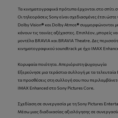
Τα κινηματογραφικά πρότυπα έρχονται στο σπίτι 
Οι τηλεοράσεις Sony είναι σχεδιασμένες έτσι ώστε
Dolby Vision® και Dolby Atmos® συμμορφώνονται μ
κάνουν τις ταινίες αξέχαστες. Επιπλέον, μπορείς 
μοντέλα BRAVIA και BRAVIA Theatre. Δες περισσότ
κινηματογραφικού soundtrack με ήχο IMAX Enhance
Κορυφαία ποιότητα. Απεριόριστη ψυχαγωγία
Εξερεύνησε μια τεράστια συλλογή με τα τελευταία b
τα προσθέσεις στη συλλογή σου που περιλαμβάνεται
IMAX Enhanced στο Sony Pictures Core.
Σχεδίαση σε συνεργασία με τη Sony Pictures Entert
Μέσω μιας διαδικασίας αξιολόγησης σε συνεργασία 