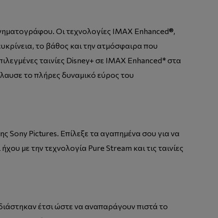
κινηματογράφου. Οι τεχνολογίες IMAX Enhanced®,
υκρίνεια, το βάθος και την ατμόσφαιρα που
πιλεγμένες ταινίες Disney+ σε IMAX Enhanced* στα
όλαυσε το πλήρες δυναμικό εύρος του
ς Sony Pictures. Επίλεξε τα αγαπημένα σου για να
ου με την τεχνολογία Pure Stream και τις ταινίες
εδιάστηκαν έτσι ώστε να αναπαράγουν πιστά το