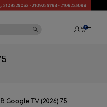
ς:
2109225062
-
2109225798
-
2109225098
0
75
GB Google TV (2026) 75