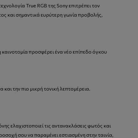
 τεχνολογία True RGB της Sony επιτρέπει τον
ος και σημαντικά ευρύτερη γωνία προβολής,
η καινοτομία προσφέρει ένα νέο επίπεδο όγκου
 και την πιο μικρή τονική λεπτομέρεια.
όνης ελαχιστοποιεί τις αντανακλάσεις φωτός και
προσοχή σου να παραμένει εστιασμένη στην ταινία,