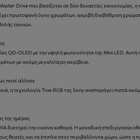
Master Drive που βασίζεται σε δύο δεκαετίες καινοτομίας, η
έχει πρωτοφανή όγκο χρωμάτων, ακριβή διαβάθμιση χρώματ
ολής ταινιών.
ας
ας QD-OLED με την υψηλή φωτεινότητα της Mini LED. Αυτή 
μάτων με ακόμη μεγαλύτερη ακρίβεια.
ως ποτέ άλλοτε
κιά, η τεχνολογία True RGB της Sony αναπαράγει πιστά ακόμα
ς της ημέρας
IA διατηρεί την εικόνα καθαρή. Η μοναδική επεξεργασία οθ
τους θεατές και τα έπιπλα στον περιβάλλοντα χώρο, ώστε η 