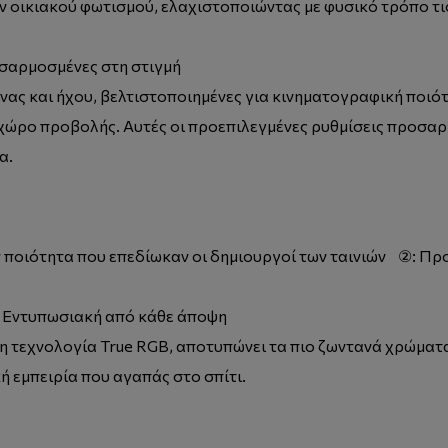
 οικιακού φωτισμού, ελαχιστοποιώντας με φυσικό τρόπο τι
σαρμοσμένες στη στιγμή
όνας και ήχου, βελτιστοποιημένες για κινηματογραφική ποι
 χώρο προβολής. Αυτές οι προεπιλεγμένες ρυθμίσεις προσαρ
α.
 ποιότητα που επεδίωκαν οι δημιουργοί των ταινιών ②: Πρ
ί. Εντυπωσιακή από κάθε άποψη
νη τεχνολογία True RGB, αποτυπώνει τα πιο ζωντανά χρώματ
ή εμπειρία που αγαπάς στο σπίτι.