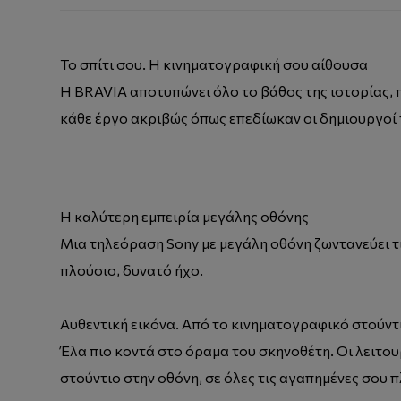
Το σπίτι σου. Η κινηματογραφική σου αίθουσα
Η BRAVIA αποτυπώνει όλο το βάθος της ιστορίας, 
κάθε έργο ακριβώς όπως επεδίωκαν οι δημιουργοί 
Η καλύτερη εμπειρία μεγάλης οθόνης
Μια τηλεόραση Sony με μεγάλη οθόνη ζωντανεύει τι
πλούσιο, δυνατό ήχο.
Αυθεντική εικόνα. Από το κινηματογραφικό στούντ
Έλα πιο κοντά στο όραμα του σκηνοθέτη. Οι λειτου
στούντιο στην οθόνη, σε όλες τις αγαπημένες σου 