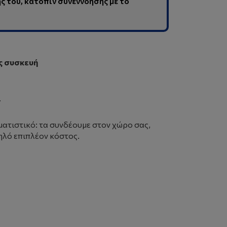
 του, κατόπιν συνεννόησης με το
ς συσκευή
.
ματιστικό: τα συνδέουμε στον χώρο σας,
ηλό επιπλέον κόστος.