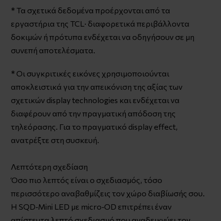
* Τα σχετικά δεδομένα προέρχονται από τα
εργαστήρια της TCL· διαφορετικά περιβάλλοντα
δοκιμών ή πρότυπα ενδέχεται να οδηγήσουν σε μη
συνεπή αποτελέσματα.
* Οι συγκριτικές εικόνες χρησιμοποιούνται
αποκλειστικά για την απεικόνιση της αξίας των
σχετικών display technologies και ενδέχεται να
διαφέρουν από την πραγματική απόδοση της
τηλεόρασης. Για το πραγματικό display effect,
ανατρέξτε στη συσκευή.
Λεπτότερη σχεδίαση
Όσο πιο λεπτός είναι ο σχεδιασμός, τόσο
περισσότερο αναβαθμίζεις τον χώρο διαβίωσής σου.
Η SQD‑Mini LED με micro‑OD επιτρέπει έναν
απίστευτα λεπτό σχεδιασμό που αναδεικνύει τον