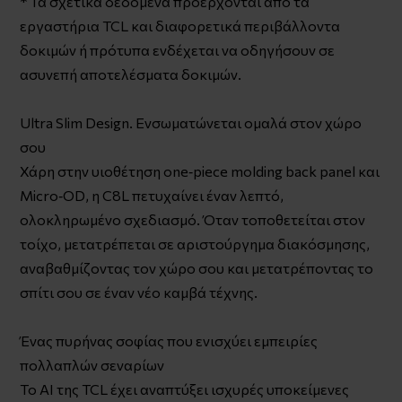
* Τα σχετικά δεδομένα προέρχονται από τα
εργαστήρια TCL και διαφορετικά περιβάλλοντα
δοκιμών ή πρότυπα ενδέχεται να οδηγήσουν σε
ασυνεπή αποτελέσματα δοκιμών.
Ultra Slim Design. Ενσωματώνεται ομαλά στον χώρο
σου
Χάρη στην υιοθέτηση one‑piece molding back panel και
Micro‑OD, η C8L πετυχαίνει έναν λεπτό,
ολοκληρωμένο σχεδιασμό. Όταν τοποθετείται στον
τοίχο, μετατρέπεται σε αριστούργημα διακόσμησης,
αναβαθμίζοντας τον χώρο σου και μετατρέποντας το
σπίτι σου σε έναν νέο καμβά τέχνης.
Ένας πυρήνας σοφίας που ενισχύει εμπειρίες
πολλαπλών σεναρίων
Το AI της TCL έχει αναπτύξει ισχυρές υποκείμενες