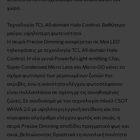
χώρο.
Τεχνολογία TCL All‑domain Halo Control. Βαθύτερο
μαύρο, υψηλότερη φωτεινότητα
Η σειρά Precise Dimming αναφέρεται σε Mini LED
τηλεοράσεις με τεχνολογία TCL All‑domain Halo
Control. Η νέα γενιά Powerful Light‑emitting Chip,
Super Condensed Micro Lens και Micro‑OD κάνει το
σχήμα φωτισμού των μεμονωμένων ζωνών πιο
ακριβές, ενώ η ικανότητα ελέγχου φωτοστέφανου
είναι πολλαπλάσια σε σχέση με τις συνηθισμένες
ζώνες. Σε συνδυασμό με την τεχνολογία πάνελ CSOT
WHVA 2.0 με υψηλότερη εγγενή αντίθεση και τον
κορυφαίο αλγόριθμο ελέγχου φωτός και σκιάς, η
σειρά Precise Dimming αποδίδει πραγματικό φως και
σκιά, βελτιώνοντας δραστικά τη συνολική ποιότητα