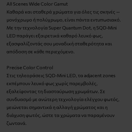
All Scenes Wide Color Gamut
Καθαρά και σταθερά χρώματα για όλες τις σκηνές —
μονόχρωμο ή πολύχρωμο, είναι πάντα εντυπωσιακό.
Με την τεχνολογία Super Quantum Dot, η SQD‑Mini
LED παράγει εξαιρετικά καθαρό λευκό φως,
εξασφαλίζοντάς σου μοναδική σταθερότητα και
απόδοση σε κάθε περιεχόμενο.
Precise Color Control
Στις τηλεοράσεις SQD‑Mini LED, τα adjacent zones
εκπέμπουν λευκό φως χωρίς παρεμβολές,
εξαλείφοντας τη διασταύρωση χρωμάτων. Σε
συνδυασμό με ανώτερη τεχνολογία ελέγχου φωτός,
μειώνεται σημαντικά η αλλαγή χρώματος και η
διάχυση φωτός, ώστε τα χρώματα να παραμένουν
ζωντανά.