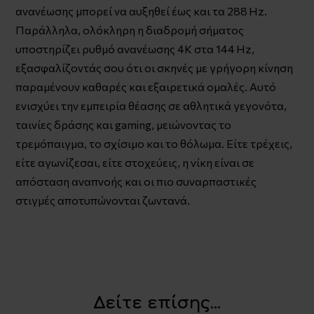
ανανέωσης μπορεί να αυξηθεί έως και τα 288 Hz.
Παράλληλα, ολόκληρη η διαδρομή σήματος
υποστηρίζει ρυθμό ανανέωσης 4K στα 144 Hz,
εξασφαλίζοντάς σου ότι οι σκηνές με γρήγορη κίνηση
παραμένουν καθαρές και εξαιρετικά ομαλές. Αυτό
ενισχύει την εμπειρία θέασης σε αθλητικά γεγονότα,
ταινίες δράσης και gaming, μειώνοντας το
τρεμόπαιγμα, το σχίσιμο και το θόλωμα. Είτε τρέχεις,
είτε αγωνίζεσαι, είτε στοχεύεις, η νίκη είναι σε
απόσταση αναπνοής και οι πιο συναρπαστικές
στιγμές αποτυπώνονται ζωντανά.
Δείτε επίσης...