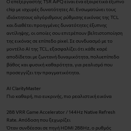
Ο επεξεργαστής TSR AiPQ είναι ένα εξαιρετικά έξυπνο
chip με ισχυρές δυνατότητες AI. Ενσωματώνει τους
ιδιόκτητους αλγόριθμους ρύθμισης εικόνας της TCL
και διαθέτει προηγμένες δυνατότητες έξυπνης
αντίληψης, οι οποίες σου επιτρέπουν βελτιστοποίηση
της εικόνας σε επίπεδο pixel. Σε συνδυασμό με το
μοντέλο AI της TCL, εξασφαλίζει ότι κάθε καρέ
αποδίδεται με ζωντανή δυναμικότητα, πολυεπίπεδο
βάθος και φυσική καθαρότητα, για ρεαλισμό που
προσεγγίζει την πραγματικότητα.
AI ClarityMaster
Πιο καθαρή, πιο ευκρινής, πιο ρεαλιστική εικόνα
288 VRR Game Accelerator / 144Hz Native Refresh
Rate. Απόδοση που ξεχωρίζει
Όταν συνδέεσαι σε πηγή HDMI 288Hz, ο ρυθμός