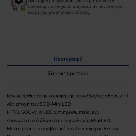
Πλυντήρια ρούχων, κουζίνα, κλιματιστικό: τα
συνδέουμε στον χώρο σας, κατόπιν συνεννόησης
και με χαμηλό επιπλέον κόστος.
Περιγραφή
Χαρακτηριστικά
Καλώς ήρθες στην κορυφή της τεχνολογίας οθονών. Η
νέα εποχή των SQD‑Mini LED
Η TCL SQD‑Mini LED αντιπροσωπεύει ένα
επαναστατικό άλμα στην τεχνολογία Mini LED.
Μετατρέπει το συμβατικό local dimming σε Precise