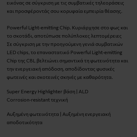
εικόνας σε σύγκριση με τις συμβατικές τηλεοράσεις
και προσφέροντάς σου κορυφαία εμπειρία θέασης.
Powerful Light‑emitting Chip. Κυριάρχησε στο φως και
το σκοτάδι, αποτύπωσε πολύπλοκες λεπτομέρειες
Σε σύγκριση με την προηγούμενη γενιά συμβατικών
LED chips, το επαναστατικό Powerful Light‑emitting
Chip της C8L βελτιώνει σημαντικά τη φωτεινότητα και
την ενεργειακή απόδοση, αποδίδοντας φυσικές
φωτεινές και σκοτεινές σκηνές με καθαρότητα.
Super Energy Highlighter βάση | ALD
Corrosion‑resistant τεχνική
Αυξημένη φωτεινότητα | Αυξημένη ενεργειακή
αποδοτικότητα