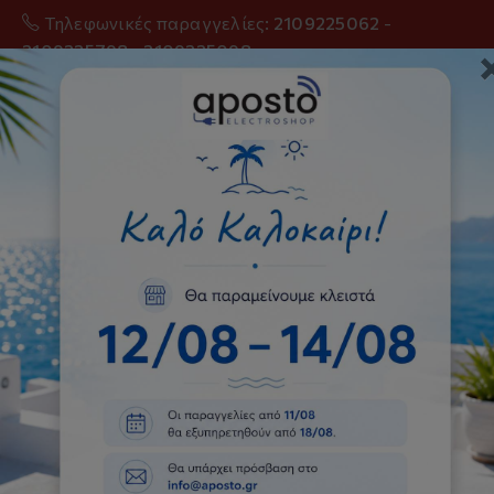
Τηλεφωνικές παραγγελίες:
2109225062
-
2109225798
-
2109225098
0
TCL SQD-Mini LED 55C8L 55
Τηλεόραση 4K Google TV
Αρχική
Τηλεοράσεις
TCL SQD-Mini LED 55C8L 55 Τηλεόραση 4K Google
TV