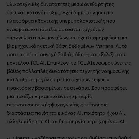
υλικοτεχνικές δυνατότητες μέσω ανεξάρτητης
έρευνας και ανάπτυξης. Έχει δημιουργήσει μια
πλατφόρμα κβαντικής υπερυπολογιστικής που
ενσωματώνει ποικιλία αυτοαναπτυγμένων
επαγγελματικών μοντέλων και έχει διαμορφώσει μια
βιομηχανικά ηγετική βάση δεδομένων Mariana. Αυτό
σου επιτρέπει συνεχή βαθιά μάθηση και εξέλιξη του
μοντέλου TCL AI. Επιπλέον, το TCL AI ενσωματώνει εις
βάθος πολλαπλές δυνατότητες τεχνητής νοημοσύνης
και διαθέτει μεγάλο αριθμό ισχυρών ευφυών
πρακτόρων βασισμένων σε σενάρια. Σου προσφέρει
μια πιο έξυπνη και πιο άνετη εμπειρία
οπτικοακουστικής ψυχαγωγίας σε τέσσερις
διαστάσεις: ποιότητα εικόνας AI, ποιότητα ήχου AI,
αλληλεπίδραση AI και δημιουργία περιεχομένου AI.
AI Cinema. Αναζήτησε πιο γρήγορα, βυθίσου πιο βαθιά