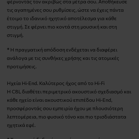
φέρνοντάς τον ακριβώς στα μέτρα σου. Αποθήκευσε
τις αγαπημένες σου ρυθμίσεις, ώστε να έχεις πάντα
έτοιμο το ιδανικό ηχητικό αποτέλεσμα για κάθε
στιγμή. Σε φέρνει πιο κοντά στη μουσική και στη
στιγμή.
* Η πραγματική απόδοση ενδέχεται να διαφέρει
ανάλογα με τις συνθήκες χρήσης και τις ατομικές
προτιμήσεις.
Ηχεία Hi‑End. Καλύτερος ήχος από το Hi‑Fi
Η C8L διαθέτει περιμετρικό ακουστικό σχεδιασμό και
κάθε ηχείο είναι ακουστικού επιπέδου Hi‑End,
προσφέροντάς σου εμπειρία ήχου με πλουσιότερη
λεπτομέρεια, πιο φυσικό τόνο και πιο τρισδιάστατα
ηχητικά εφέ.