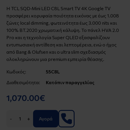
Η TCL SQD‑Mini LED C8L Smart TV 4K Google TV
προσφέρει κορυφαία ποιότητα εικόνας με έως 1.008
ζώνες local dimming, φωτεινότητα έως 3.000 nits και
100% BT.2020 χρωματική κάλυψη. Το πάνελ HVA 2.0
Pro και η τεχνολογία Super QLED εξασφαλίζουν
εντυπωσιακή αντίθεση και λεπτομέρεια, ενώ ο ήχος
από Bang & Olufsen και ο ultra slim σχεδιασμός
ολοκληρώνουν μια premium εμπειρία θέασης.
Κωδικός:
55C8L
Διαθεσιμότητα:
Κατόπιν παραγγελίας
1,070.00€
-
+
Αγορά