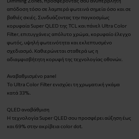
Dimming Zones, προσφέροντάς σου ανυπέρβλητη
απόδοση τόσο σε λαμπερά φωτεινά σημεία όσο και σε
βαθιές σκιές. Συνδυάζοντας την παγκοσμίως
κορυφαία Super QLED της TCL και πάνελ Ultra Color
Filter, επιτυγχάνεις απόλυτο χρώμα, κορυφαίο έλεγχο
φωτός, υψηλή φωτεινότητα και εκλεπτυσμένο
σχεδιασμό. Καθιερώνεται σταθερά ως η
αδιαμφισβήτητη κορυφή της τεχνολογίας οθονών.
Αναβαθμισμένο panel
Το Ultra Color Filter ενισχύει τη χρωματική γκάμα
κατά 33%.
QLED αναβάθμιση
Η τεχνολογία Super QLED σου προσφέρει αύξηση έως
και 69% στην ακρίβεια color dot.