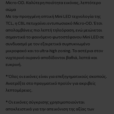
Micro‑OD. Καλύτερη ποιότητα εικόνας, λεπτότερο
σώμα
Με την προηγμένη οπτική Mini LED τεχνολογία της
TCL, η C8L πετυχαίνει εντυπωσιακό Micro‑OD. Έτσι
απολαμβάνεις πιο λεπτή τηλεόραση, ενώ μειώνεται
σημαντικά το φαινόμενο φωτοστέφανου Mini LED σε
συνδυασμό με τον εξαιρετικά συμπυκνωμένο
μικροφακό και το ultra‑high zoning. Τα αστέρια στον
νυχτερινό ουρανό αποδίδονται βαθιά, λεπτά και
ευκρινή.
* Όλες οι εικόνες είναι για επεξηγηματικούς σκοπούς.
Ανατρέξτε στο πραγματικό προϊόν για ακριβείς
λεπτομέρειες.
* Οι εικόνες σύγκρισης χρησιμοποιούνται
αποκλειστικά για την απεικόνιση της αξίας των