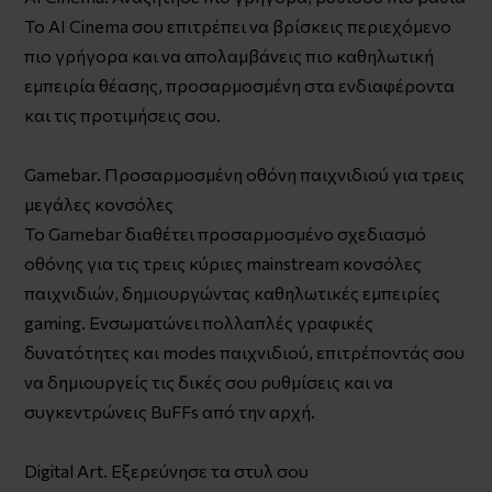
Το AI Cinema σου επιτρέπει να βρίσκεις περιεχόμενο
πιο γρήγορα και να απολαμβάνεις πιο καθηλωτική
εμπειρία θέασης, προσαρμοσμένη στα ενδιαφέροντα
και τις προτιμήσεις σου.
Gamebar. Προσαρμοσμένη οθόνη παιχνιδιού για τρεις
μεγάλες κονσόλες
Το Gamebar διαθέτει προσαρμοσμένο σχεδιασμό
οθόνης για τις τρεις κύριες mainstream κονσόλες
παιχνιδιών, δημιουργώντας καθηλωτικές εμπειρίες
gaming. Ενσωματώνει πολλαπλές γραφικές
δυνατότητες και modes παιχνιδιού, επιτρέποντάς σου
να δημιουργείς τις δικές σου ρυθμίσεις και να
συγκεντρώνεις BuFFs από την αρχή.
Digital Art. Εξερεύνησε τα στυλ σου