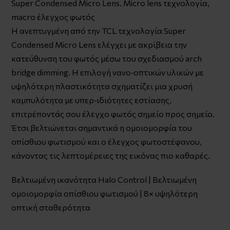
Super Condensed Micro Lens. Micro lens τεχνολογία,
macro έλεγχος φωτός
Η ανεπτυγμένη από την TCL τεχνολογία Super
Condensed Micro Lens ελέγχει με ακρίβεια την
κατεύθυνση του φωτός μέσω του σχεδιασμού arch
bridge dimming. Η επιλογή νανο‑οπτικών υλικών με
υψηλότερη πλαστικότητα σχηματίζει μια χρυσή
καμπυλότητα με υπερ‑ιδιότητες εστίασης,
επιτρέποντάς σου έλεγχο φωτός σημείο προς σημείο.
Έτσι βελτιώνεται σημαντικά η ομοιομορφία του
οπίσθιου φωτισμού και ο έλεγχος φωτοστέφανου,
κάνοντας τις λεπτομέρειες της εικόνας πιο καθαρές.
Βελτιωμένη ικανότητα Halo Control | Βελτιωμένη
ομοιομορφία οπίσθιου φωτισμού | 8× υψηλότερη
οπτική σταθερότητα