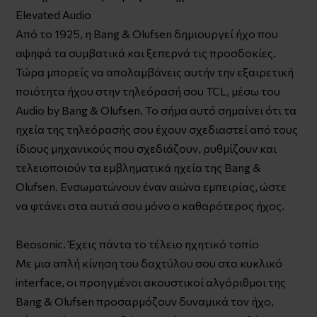
Elevated Audio
Από το 1925, η Bang & Olufsen δημιουργεί ήχο που
αψηφά τα συμβατικά και ξεπερνά τις προσδοκίες.
Τώρα μπορείς να απολαμβάνεις αυτήν την εξαιρετική
ποιότητα ήχου στην τηλεόρασή σου TCL, μέσω του
Audio by Bang & Olufsen. Το σήμα αυτό σημαίνει ότι τα
ηχεία της τηλεόρασής σου έχουν σχεδιαστεί από τους
ίδιους μηχανικούς που σχεδιάζουν, ρυθμίζουν και
τελειοποιούν τα εμβληματικά ηχεία της Bang &
Olufsen. Ενσωματώνουν έναν αιώνα εμπειρίας, ώστε
να φτάνει στα αυτιά σου μόνο ο καθαρότερος ήχος.
Beosonic. Έχεις πάντα το τέλειο ηχητικό τοπίο
Με μια απλή κίνηση του δαχτύλου σου στο κυκλικό
interface, οι προηγμένοι ακουστικοί αλγόριθμοι της
Bang & Olufsen προσαρμόζουν δυναμικά τον ήχο,