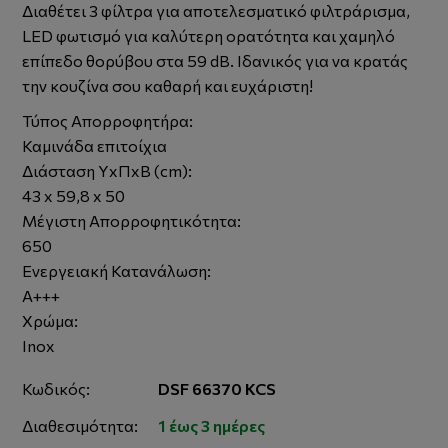
Διαθέτει 3 φίλτρα για αποτελεσματικό φιλτράρισμα,
LED φωτισμό για καλύτερη ορατότητα και χαμηλό
επίπεδο θορύβου στα 59 dB. Ιδανικός για να κρατάς
την κουζίνα σου καθαρή και ευχάριστη!
Τύπος Απορροφητήρα:
Καμινάδα επιτοίχια
Διάσταση ΥxΠxΒ (cm):
43 x 59,8 x 50
Μέγιστη Απορροφητικότητα:
650
Ενεργειακή Κατανάλωση:
A+++
Χρώμα:
Inox
Κωδικός:
DSF 66370 KCS
Διαθεσιμότητα:
1 έως 3 ημέρες