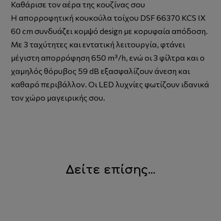
Καθάρισε τον αέρα της κουζίνας σου
Η απορροφητική κουκούλα τοίχου DSF 66370 KCS IX
60 cm συνδυάζει κομψό design με κορυφαία απόδοση.
Με 3 ταχύτητες και εντατική λειτουργία, φτάνει
μέγιστη απορρόφηση 650 m³/h, ενώ οι 3 φίλτρα και ο
χαμηλός θόρυβος 59 dB εξασφαλίζουν άνεση και
καθαρό περιβάλλον. Οι LED λυχνίες φωτίζουν ιδανικά
τον χώρο μαγειρικής σου.
Δείτε επίσης...