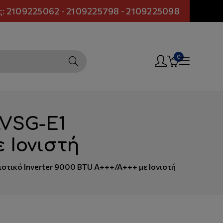
ς:
2109225062
-
2109225798
-
2109225098
0
AVSG-E1
ε Ιονιστή
τικό Inverter 9000 BTU A+++/A+++ με Ιονιστή