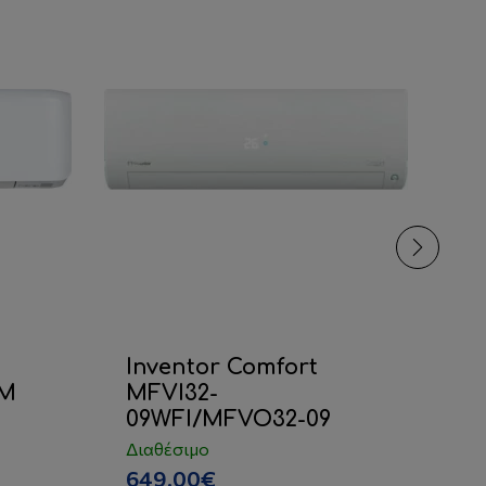
Inventor Comfort
T
UM
MFVI32-
0
09WFI/MFVO32-09
Κλ
9.
Διαθέσιμο
1
649.00€