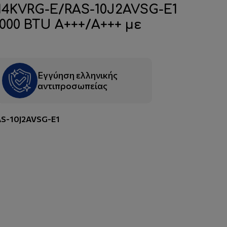
N4KVRG-E/RAS-10J2AVSG-E1
9000 BTU A+++/A+++ με
Εγγύηση ελληνικής
αντιπροσωπείας
S-10J2AVSG-E1