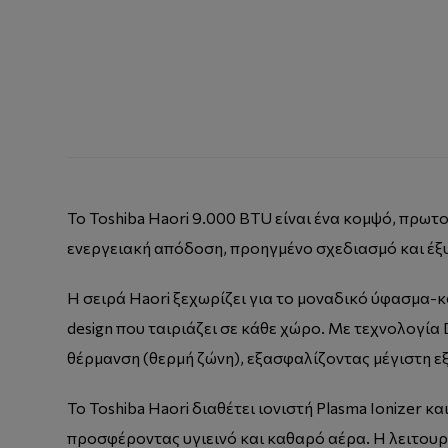
Το Toshiba Haori 9.000 BTU είναι ένα κομψό, πρωτ
ενεργειακή απόδοση, προηγμένο σχεδιασμό και έξυ
Η σειρά Haori ξεχωρίζει για το μοναδικό ύφασμα
design που ταιριάζει σε κάθε χώρο. Με τεχνολογία 
θέρμανση (θερμή ζώνη), εξασφαλίζοντας μέγιστη 
Το Toshiba Haori διαθέτει ιονιστή Plasma Ionizer 
προσφέροντας υγιεινό και καθαρό αέρα. Η λειτουρ