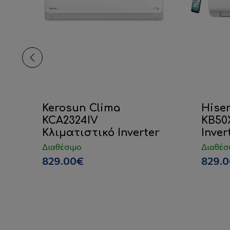
S-
Kerosun Clima
Hise
KCA2324IV
KB50
κό
Κλιματιστικό Inverter
Inver
Διαθέσιμο
Διαθέσ
829.00€
829.