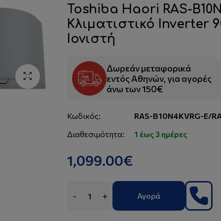
Toshiba Haori RAS-B10
Κλιματιστικό Inverter 
Ιονιστή
Δωρεάν μεταφορικά
εντός Αθηνών, για αγορές
άνω των 150€
Κωδικός:
RAS-B10N4KVRG-E/RA
Διαθεσιμότητα:
1 έως 3 ημέρες
1,099.00€
-
+
Αγορά