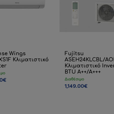
nse Wings
Fujitsu
XS1F Κλιματιστικό
ASEH24KLCBL/AO
ter
Κλιματιστικό Inve
BTU A++/A+++
ιμο
Διαθέσιμο
00€
1,149.00€