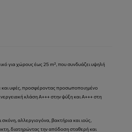
νικό για χώρους έως 25 m², που συνδυάζει υψηλή
τα και υφές, προσφέροντας προσωποποιημένο
 ενεργειακή κλάση A+++ στην ψύξη και A+++ στη
ι σκόνη, αλλεργιογόνα, βακτήρια και ιούς,
άκτη, διατηρώντας την απόδοση σταθερή και