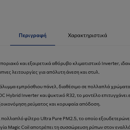
Περιγραφή
Χαρακτηριστικά
οποριακό και εξαιρετικά αθόρυβο κλιματιστικό Inverter, ιδα
πνες λειτουργίες για απόλυτη άνεση και στυλ.
-κάλυμμα εμπρόσθιου πάνελ, διαθέσιμο σε πολλαπλά χρώμα
DC Hybrid Inverter και ψυκτικό R32, το μοντέλο επιτυγχάνει
εξοικονόμηση ρεύματος και κορυφαία απόδοση.
και πολλαπλό φίλτρο Ultra Pure PM2.5, το οποίο εξουδετερώνε
γία Magic Coil αποτρέπει τη συσσώρευση ρύπων στον εναλλ