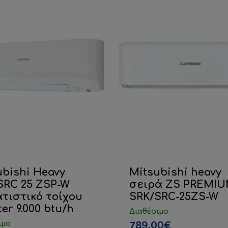
ubishi Heavy
Mitsubishi heavy
SRC 25 ZSP-W
σειρά ZS PREMI
ατιστικό τοίχου
SRK/SRC-25ZS-W
ter 9.000 btu/h
Διαθέσιμο
ιμο
789.00€