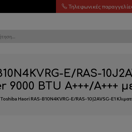
Τηλεφωνικές παραγγελίε
-B10N4KVRG-E/RAS-10J2
er 9000 BTU A+++/A+++ μ
Toshiba Haori RAS-B10N4KVRG-E/RAS-10J2AVSG-E1 Κλιματισ