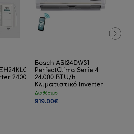
Bosch ASI24DW31
M
EH24KLCB
PerfectClima Serie 4
Sm
rter 24000
24.000 BTU/h
B
Κλιματιστικό Inverter
In
Διαθέσιμο
Δι
919.00€
5