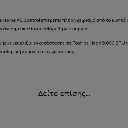
Home AC Control επιτρέπει πλήρη χειρισμό από το κινητό ή τ
 άνεση, ευκολία και αθόρυβη λειτουργία.
ς και ευελιξία εγκατάστασης, το Toshiba Haori 9.000 BTU α
 αισθητική αρμονία στον χώρο τους.
Δείτε επίσης...