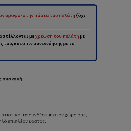
ον όροφο-στην πόρτα του πελάτη
(όχι
οστέλλονται με
χρέωση του πελάτη
με
 του, κατόπιν συνεννόησης με το
ς συσκευή
.
ματιστικό: τα συνδέουμε στον χώρο σας,
ηλό επιπλέον κόστος.