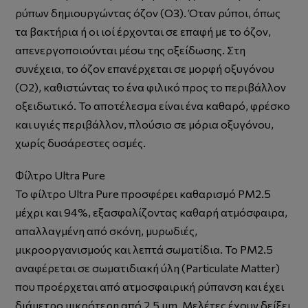
ρύπων δημιουργώντας όζον (O3). Όταν ρύποι, όπως
τα βακτήρια ή οι ιοί έρχονται σε επαφή με το όζον,
απενεργοποιούνται μέσω της οξείδωσης. Στη
συνέχεια, το όζον επανέρχεται σε μορφή oξυγόνου
(O2), καθιστώντας το ένα φιλικό προς το περιβάλλον
οξειδωτικό. Το αποτέλεσμα είναι ένα καθαρό, φρέσκο
και υγιές περιβάλλον, πλούσιο σε μόρια οξυγόνου,
χωρίς δυσάρεστες οσμές.
Φίλτρο Ultra Pure
Το φίλτρο Ultra Pure προσφέρει καθαρισμό ΡΜ2.5
μέχρι και 94%, εξασφαλίζοντας καθαρή ατμόσφαιρα,
απαλλαγμένη από σκόνη, μυρωδιές,
μικροοργανισμούς και λεπτά σωματίδια. Το PM2.5
αναφέρεται σε σωματιδιακή ύλη (Particulate Matter)
που προέρχεται από ατμοσφαιρική ρύπανση και έχει
διάμετρο μικρότερη από 2.5 μm. Μελέτες έχουν δείξει