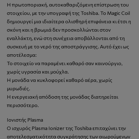
Η πρωτοποριακή, αυτοκαθαριζόμενη επίστρωση του
στοιχείου, με την υπογραφή της Toshiba. Το Magic Coil
δημιουργεί μια ιδιαίτερα ολισθηρή επιφάνεια κι έτσι η
σκόνη και η βρωμιά δεν προσκολλώνται στον
εναλλάκτη, ενώ στη συνέχεια αποβάλλονται από τη
συσκευή με το νερό της αποστράγγισης. Αυτό έχει ως
αποτέλεσμα:
Το στοιχείο να παραμένει καθαρό σαν καινούργιο,
χωρίς υγρασία και μούχλα.
H μονάδα να κυκλοφορεί καθαρό αέρα, χωρίς
μυρωδιές.
Η ενεργειακή απόδοση της μονάδας διατηρείται
περισσότερο.
Ιονιστής Plasma
Ο ισχυρός Plasma Ionizer της Toshiba επιταχύνει την
αποτελεσματικότητα συγκράτησης των αιωρούμενων