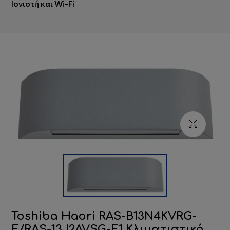
Ιονιστή και Wi-Fi
Toshiba Haori RAS-B13N4KVRG-
E/RAS-13J2AVSG-E1 Κλιματιστικό