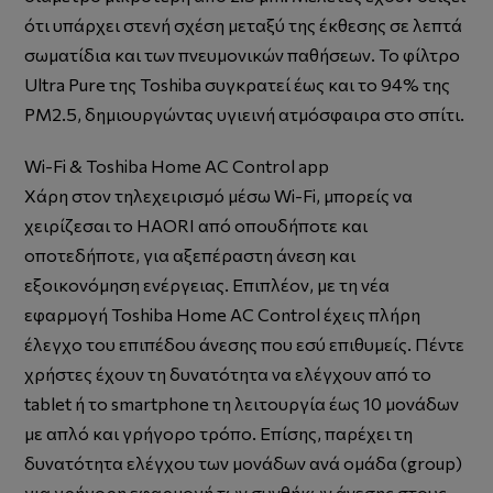
ότι υπάρχει στενή σχέση μεταξύ της έκθεσης σε λεπτά
σωματίδια και των πνευμονικών παθήσεων. Το φίλτρο
Ultra Pure της Toshiba συγκρατεί έως και το 94% της
PM2.5, δημιουργώντας υγιεινή ατμόσφαιρα στο σπίτι.
Wi-Fi & Toshiba Home AC Control app
Xάρη στον τηλεχειρισμό μέσω Wi-Fi, μπορείς να
χειρίζεσαι το HAORI από οπουδήποτε και
οποτεδήποτε, για αξεπέραστη άνεση και
εξοικονόμηση ενέργειας. Επιπλέον, με τη νέα
εφαρμογή Toshiba Home AC Control έχεις πλήρη
έλεγχο του επιπέδου άνεσης που εσύ επιθυμείς. Πέντε
χρήστες έχουν τη δυνατότητα να ελέγχουν από το
tablet ή το smartphone τη λειτουργία έως 10 μονάδων
με απλό και γρήγορο τρόπο. Επίσης, παρέχει τη
δυνατότητα ελέγχου των μονάδων ανά ομάδα (group)
για γρήγορη εφαρμογή των συνθήκων άνεσης στους