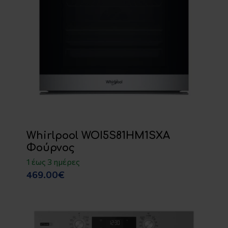
Whirlpool WOI5S81HM1SXA
Φούρνος
1 έως 3 ημέρες
469.00€