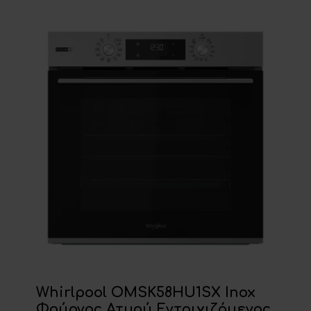
Whirlpool OMSK58HU1SX Inox
Φούρνος Ατμού Εντοιχιζόμενος