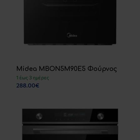
Midea MBON5M90E5 Φούρνος
1 έως 3 ημέρες
288.00€