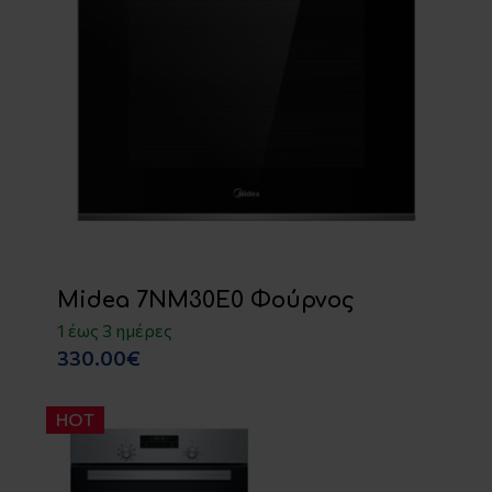
Midea 7NM30E0 Φούρνος
1 έως 3 ημέρες
330.00€
HOT