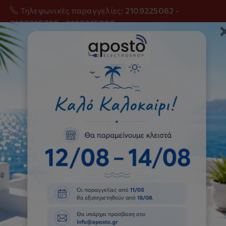
Τηλεφωνικές παραγγελίες:
2109225062
-
2109225798
-
2109225098
0
Εντοιχιζόμενοι Φούρνοι
Αρχική
Κουζίνες-Φούρνοι
Εντοιχιζόμενοι Φούρνοι