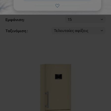
Φίλτρα
Εμφάνιση:
Ταξινόμιση :