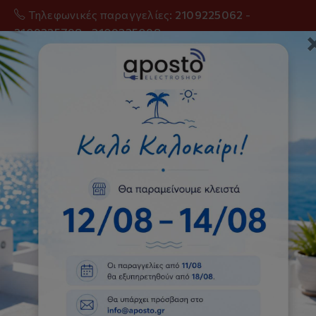
Τηλεφωνικές παραγγελίες:
2109225062
-
2109225798
-
2109225098
0
Ψυγειοκαταψύκτες
Αρχική
Ψυγεία-Καταψύκτες
Ψυγειοκαταψύκτες