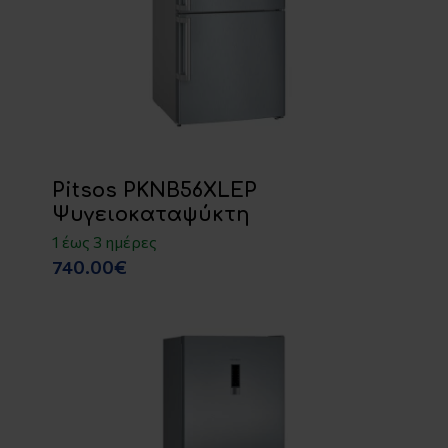
Pitsos PKNB56XLEP
Ψυγειοκαταψύκτη
1 έως 3 ημέρες
740.00€