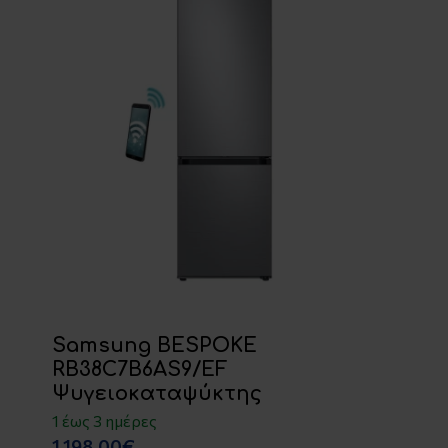
Samsung BESPOKE
RB38C7B6AS9/EF
Ψυγειοκαταψύκτης
1 έως 3 ημέρες
1,198.00€