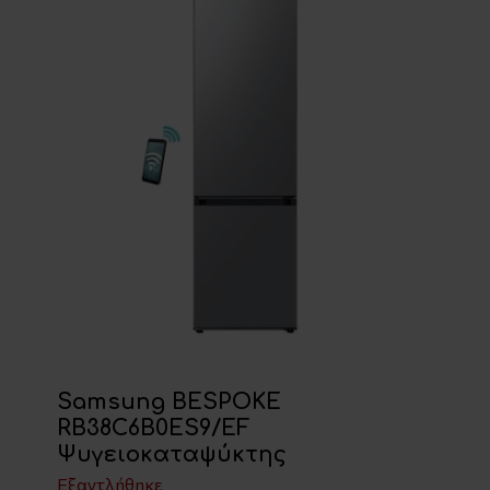
Samsung BESPOKE
RB38C6B0ES9/EF
Ψυγειοκαταψύκτης
Εξαντλήθηκε