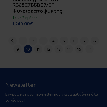
RB38C7B5BS9/EF
Ψυγειοκαταψύκτης
1 έως 3 ημέρες
1,249.00€
1
2
3
4
5
6
7
8
9
10
11
12
13
14
15
Newsletter
Εγγραφείτε στο newsletter μας για να μαθαίνετε όλα
τα νέα μας!