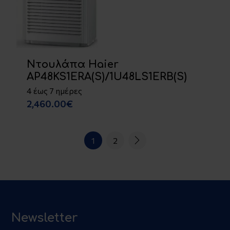
Ντουλάπα Haier
AP48KS1ERA(S)/1U48LS1ERB(S)
4 έως 7 ημέρες
2,460.00€
1
2
Newsletter