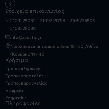
Στοιχεία επικοινωνίας
2109225062
2109225798
2109236505
2109225098
info@aposto.gr
Νικολάου Δημητρακοπούλου 18 - 20, Αθήνα
(Κουκάκι) 117 42
Χρήσιμα
Τρόποι πληρωμής
Τρόποι αποστολής
Τρόποι παραγγελίας
Εταιρεία
Υπηρεσίες
Πληροφορίες