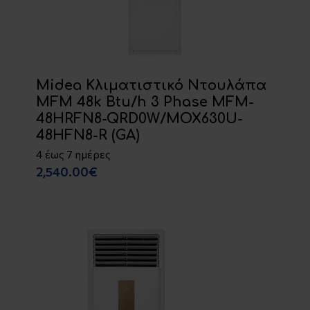
Midea Κλιματιστικό Ντουλάπα
MFM 48k Btu/h 3 Phase MFM-
48HRFN8-QRD0W/MOX630U-
48HFN8-R (GA)
4 έως 7 ημέρες
2,540.00€