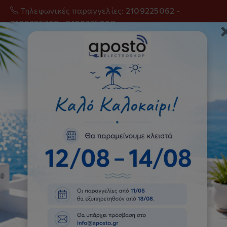
Τηλεφωνικές παραγγελίες:
2109225062
-
2109225798
-
2109225098
0
Κλιματιστικά Ντουλάπες
Αρχική
Κλιματισμός
Κλιματιστικά Ντουλάπες
Όλα τα κλιματιστικά μηχανήματα διαθέτουν
εγγύηση του Επίσημου Ελληνικού Αντπροσώπου της
κάθε εταιρείας