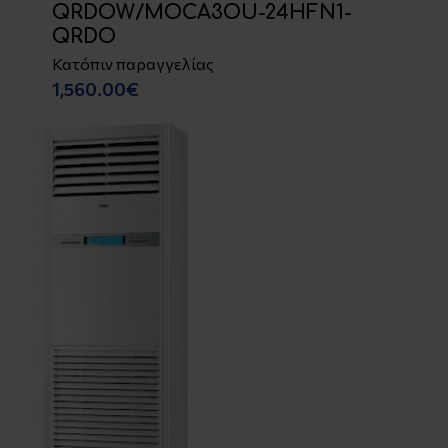
QRDOW/MOCA3OU-24HFN1-
QRDO
Κατόπιν παραγγελίας
1,560.00€