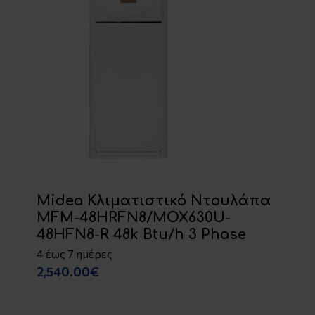
Midea Κλιματιστικό Ντουλάπα
MFM-48HRFN8/MOX630U-
48HFN8-R 48k Btu/h 3 Phase
4 έως 7 ημέρες
2,540.00€