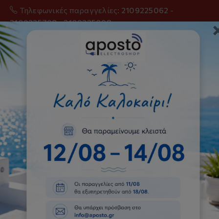
Τηλεφωνικές παραγγελίες:
2109225062
-
2109225798
-
2109225098
0
Δαπέδου
Αρχική
Κλιματισμός
Δαπέδου
Όλα τα κλιματιστικά μηχανήματα διαθέτουν
εγγύηση του Επίσημου Ελληνικού Αντπροσώπου της
κάθε εταιρείας