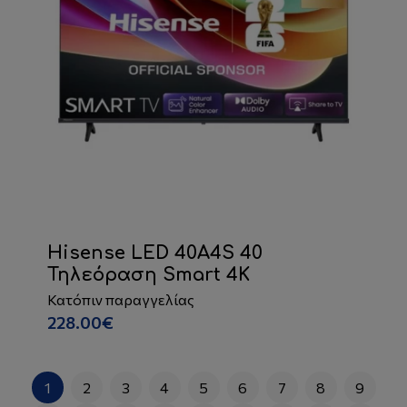
Hisense LED 40A4S 40
Τηλεόραση Smart 4K
Κατόπιν παραγγελίας
228.00€
1
2
3
4
5
6
7
8
9