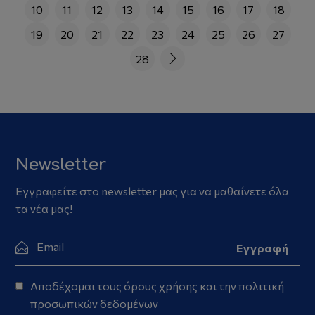
10
11
12
13
14
15
16
17
18
19
20
21
22
23
24
25
26
27
28
Newsletter
Εγγραφείτε στο newsletter μας για να μαθαίνετε όλα
τα νέα μας!
Αποδέχομαι τους
όρους χρήσης
και την
πολιτική
προσωπικών δεδομένων