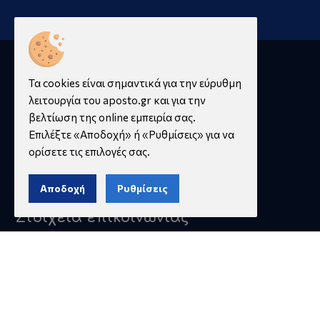
Τα cookies είναι σημαντικά για την εύρυθμη
λειτουργία του aposto.gr και για την
βελτίωση της online εμπειρία σας.
Επιλέξτε «Αποδοχή» ή «Ρυθμίσεις» για να
ορίσετε τις επιλογές σας.
Αποδοχή
Ρυθμίσεις
Στοιχεία επικοινωνίας
2109225062
2109225798
2109236505
2109225098
info@aposto.gr