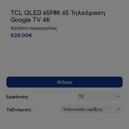
JVC LED LT40K330 40 Τηλεόραση
Full HD
Σε απόθεμα
173.00€
Φίλτρα
Εμφάνιση:
Ταξινόμιση :