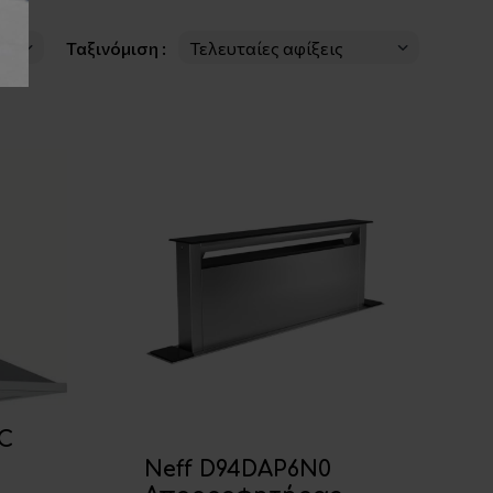
Ταξινόμιση :
PC
Neff D94DAP6N0
ς