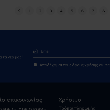
1
2
3
4
5
6
7
8
α τα νέα μας!
Αποδέχομαι τους
όρους χρήσης
και τ
ία επικοινωνίας
Χρήσιμα
Τρόποι πληρωμής
225062
2109225798