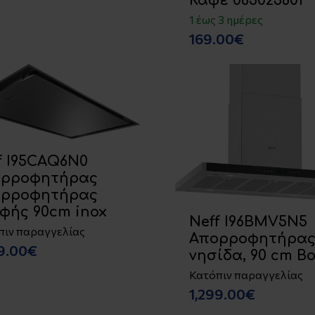
Καφέ 065023801
1 έως 3 ημέρες
169.00€
f I95CAQ6N0
ορροφητήρας
ορροφητήρας
φής 90cm inox
Neff I96BMV5N5
πιν παραγγελίας
Απορροφητήρα
29.00€
νησίδα, 90 cm B
Κατόπιν παραγγελίας
1,299.00€