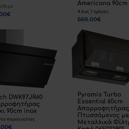
Americana 90cm
πόθεμα
4 έως 7 ημέρες
.00€
669.00€
Pyramis Turbo
ch DWK97JR60
Essential 60cm
ορροφητήρας
Απορροφητήρα
κι 90cm inox
Πτυσσόμενος μ
πιν παραγγελίας
Μεταλλικά Φίλτ
.00€