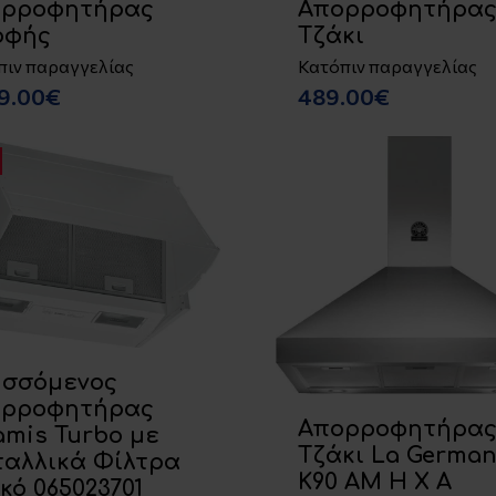
ορροφητήρας
Απορροφητήρα
οφής
Τζάκι
πιν παραγγελίας
Κατόπιν παραγγελίας
99.00€
489.00€
σσόμενος
ορροφητήρας
Απορροφητήρα
amis Turbo με
Τζάκι La German
αλλικά Φίλτρα
K90 AM H X A
κό 065023701