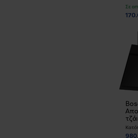
Σε α
170
Bos
Απ
τζά
Κατό
980