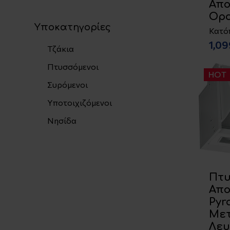
Απ
Ορ
Υποκατηγορίες
Κατό
1,0
Τζάκια
Πτυσσόμενοι
HOT
Συρόμενοι
Υποτοιχιζόμενοι
Νησίδα
Πτυ
Απ
Pyr
Μετ
Λευ