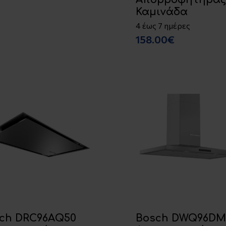
Καμινάδα
4 έως 7 ημέρες
158.00€
ch DRC96AQ50
Bosch DWQ96DM