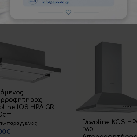
Εμφάνιση:
όμενος
ορροφητήρας
oline IOS HPA GR
90cm
Davoline KOS H
πιν παραγγελίας
060
.00€
Απορροφητήρα