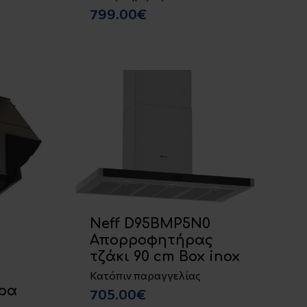
799.00€
Neff D95BMP5N0
Απορροφητήρας
τζάκι 90 cm Box inox
ς
ε
Κατόπιν παραγγελίας
ρα
705.00€