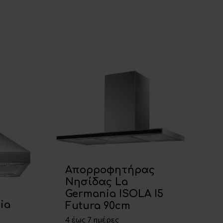
ς
Απορροφητήρας
Νησίδας La
ς
Germania ISOLA I5
ia
Futura 90cm
4 έως 7 ημέρες