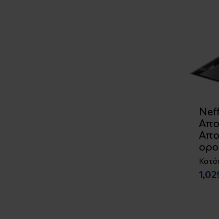
Nef
Απ
Απ
ορο
Κατό
1,0