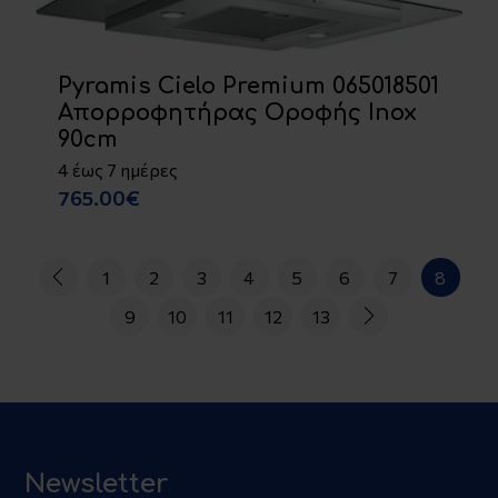
Pyramis Cielo Premium 065018501
Απορροφητήρας Οροφής Inox
90cm
4 έως 7 ημέρες
765.00€
1
2
3
4
5
6
7
8
9
10
11
12
13
Newsletter