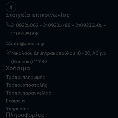
Στοιχεία επικοινωνίας
2109225062
2109225798
2109236505
2109225098
info@aposto.gr
Νικολάου Δημητρακοπούλου 18 - 20, Αθήνα
(Κουκάκι) 117 42
Χρήσιμα
Τρόποι πληρωμής
Τρόποι αποστολής
Τρόποι παραγγελίας
Εταιρεία
Υπηρεσίες
Πληροφορίες