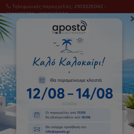
Τηλεφωνικές παραγγελίες:
2109225062
-
2109225798
-
2109225098
0
Απορροφητήρες
Αρχική
Απορροφητήρες