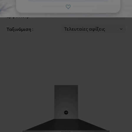
Φίλτρα
Εμφάνιση:
Ταξινόμιση :