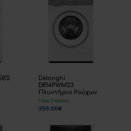
5BS
Delonghi
D814PWM23
Πλυντήριο Ρούχων
1 έως 3 ημέρες
359.00€