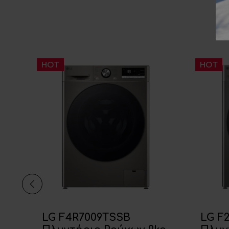
HOT
HOT
GR
LG F4R7009TSSB
LG F