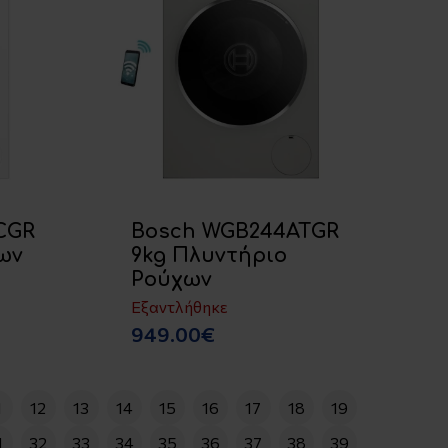
CGR
Bosch WGB244ATGR
ων
9kg Πλυντήριο
Ρούχων
Εξαντλήθηκε
949.00€
1
12
13
14
15
16
17
18
19
1
32
33
34
35
36
37
38
39