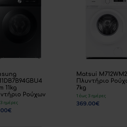
msung
Matsui M712WM
1DB7B94GBU4
Πλυντήριο Ρούχ
m 11kg
7kg
ντήριο Ρούχων
1 έως 3 ημέρες
 3 ημέρες
369.00€
.00€