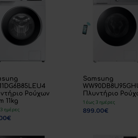
msung
Samsung
1DG6B85LEU4
WW90DB8U95GH
ντήριο Ρούχων
Πλυντήριο Ρούχ
m 11kg
1 έως 3 ημέρες
 3 ημέρες
899.00€
.00€