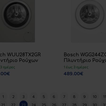
ch WUU28TX2GR
Bosch WGG244Z
ντήριο Ρούχων
Πλυντήριο Ρούχ
 3 ημέρες
1 έως 3 ημέρες
.00€
489.00€
1
2
3
4
5
6
7
8
9
10
1
21
22
23
24
25
26
27
28
29
30
3