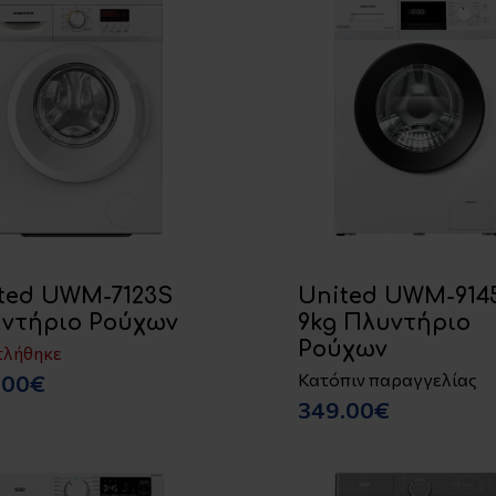
ted UWM-7123S
United UWM-914
ντήριο Ρούχων
9kg Πλυντήριο
Ρούχων
τλήθηκε
Κατόπιν παραγγελίας
.00€
349.00€