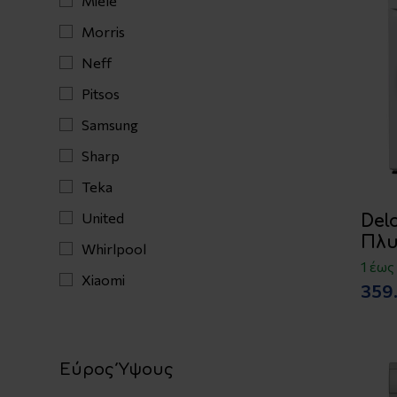
Miele
Morris
Neff
Pitsos
Samsung
Sharp
Teka
United
Del
Πλυ
Whirlpool
1 έως
Xiaomi
359
Εύρος Ύψους