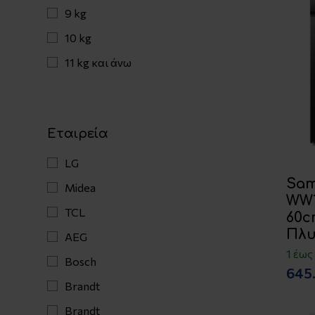
9 kg
10 kg
11 kg και άνω
Εταιρεία
LG
Sa
Midea
WW1
TCL
60c
Πλυ
AEG
1 έως
Bosch
645
Brandt
Brandt