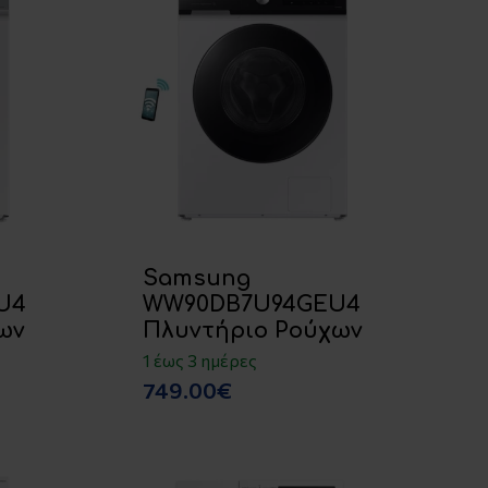
Samsung
U4
WW90DB7U94GEU4
ων
Πλυντήριο Ρούχων
1 έως 3 ημέρες
749.00€