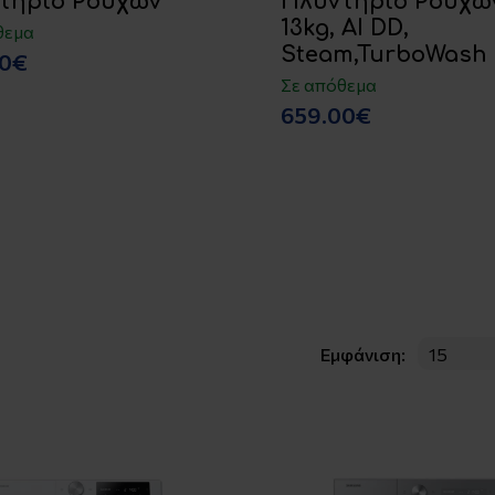
τήριο Ρούχων
Πλυντήριο Ρούχω
13kg, AI DD,
θεμα
Steam,TurboWash
00€
Σε απόθεμα
659.00€
Εμφάνιση: