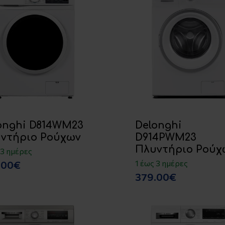
onghi D814WM23
Delonghi
ντήριο Ρούχων
D914PWM23
Πλυντήριο Ρούχ
 3 ημέρες
1 έως 3 ημέρες
.00€
379.00€