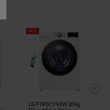
HOT
H
LG F0P3CYV2W 20Kg
M