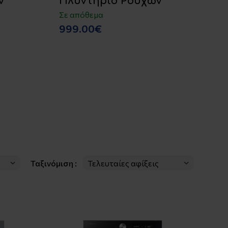
ν
Πλυντήριο Ρούχων
Π
Ά
Σε απόθεμα
1
999.00€
Σε
3
Ταξινόμιση :