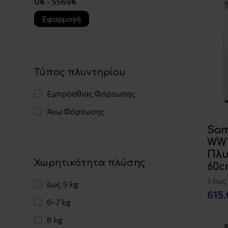
Εφαρμογή
Τύπος πλυντηρίου
Εμπρόσθιας Φόρτωσης
Άνω Φόρτωσης
Sa
WW1
Πλυ
Χωρητικότητα πλύσης
60c
1 έως
έως 5 kg
615
6-7 kg
8 kg