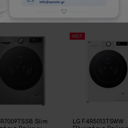
ΠΡΟΤΕΙΝΟΜΕΝΑ ΠΡΟΙΟΝΤΑ
HOT
2R7009TSSB Slim
LG F4R5013TSWW