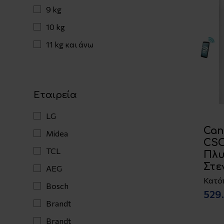
9 kg
10 kg
11 kg και άνω
Εταιρεία
LG
Can
Midea
CS
TCL
Πλυ
Στε
AEG
Κατό
Bosch
529
Brandt
Brandt