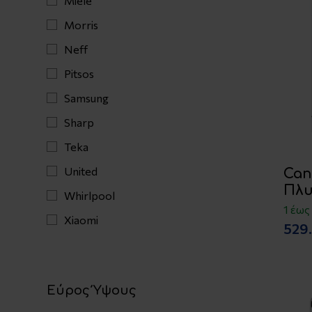
Miele
Morris
Neff
Pitsos
Samsung
Sharp
Teka
United
Can
Πλυ
Whirlpool
1 έως
Xiaomi
529
Εύρος Ύψους