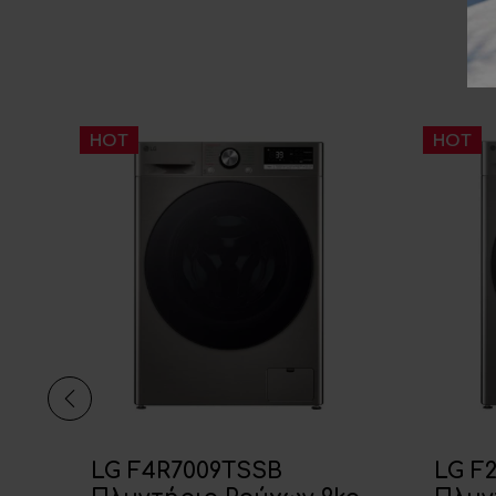
HOT
HOT
GR
LG F4R7009TSSB
LG F