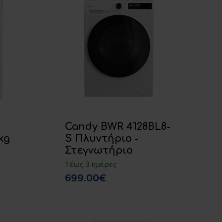
Candy BWR 4128BL8-
kg
S Πλυντήριο -
Στεγνωτήριο
1 έως 3 ημέρες
699.00€