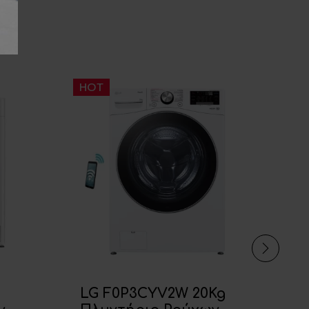
HOT
H
LG F0P3CYV2W 20Kg
M