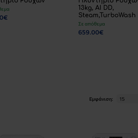
τήριο Ρούχων
Πλυντήριο Ρούχω
13kg, AI DD,
θεμα
Steam,TurboWash
00€
Σε απόθεμα
659.00€
Εμφάνιση: