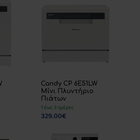
W
Candy CP 6E51LW
Μίνι Πλυντήριο
Πιάτων
1 έως 3 ημέρες
329.00€