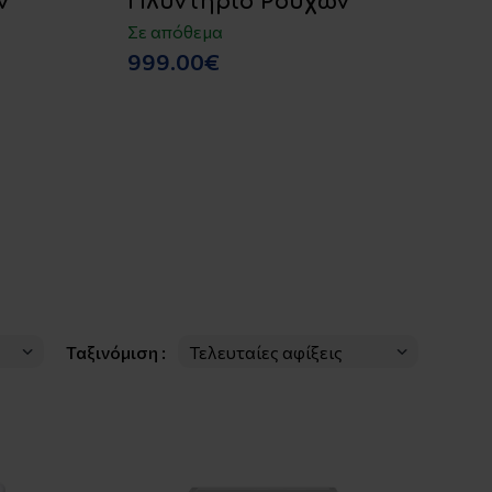
ν
Πλυντήριο Ρούχων
Π
Ά
Σε απόθεμα
1
999.00€
Σε
3
Ταξινόμιση :