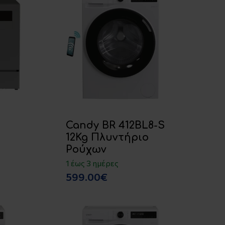
Candy BR 412BL8-S
12Kg Πλυντήριο
Ρούχων
1 έως 3 ημέρες
599.00€