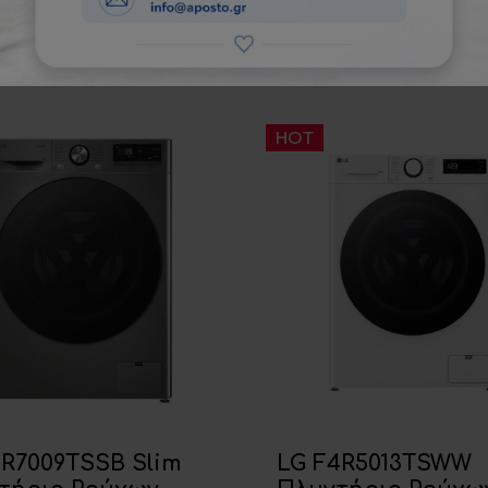
ΠΡΟΤΕΙΝΟΜΕΝΑ ΠΡΟΙΟΝΤΑ
HOT
2R7009TSSB Slim
LG F4R5013TSWW