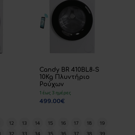
Candy BR 410BL8-S
10Kg Πλυντήριο
Ρούχων
1 έως 3 ημέρες
499.00€
1
12
13
14
15
16
17
18
19
1
32
33
34
35
36
37
38
39