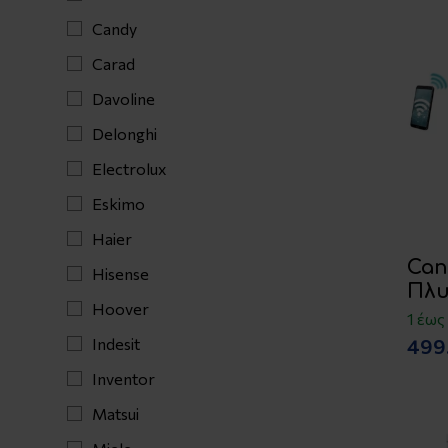
Candy
Carad
Davoline
Delonghi
Electrolux
Eskimo
Haier
Can
Hisense
Πλυ
Hoover
1 έως
499
Indesit
Inventor
Matsui