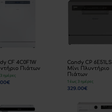
dy CF 4C0F1W
Candy CP 6E51LS
ντήριο Πιάτων
Μίνι Πλυντήριο
Πιάτων
 3 ημέρες
1 έως 3 ημέρες
.00€
329.00€