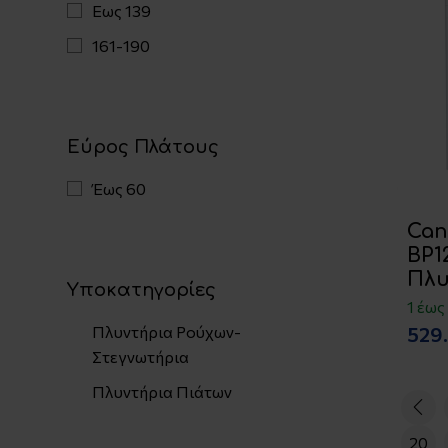
Εως 139
161-190
Εύρος Πλάτους
Έως 60
Can
BP1
Πλυ
Υποκατηγορίες
1 έως
529
Πλυντήρια Ρούχων-
Στεγνωτήρια
Πλυντήρια Πιάτων
20