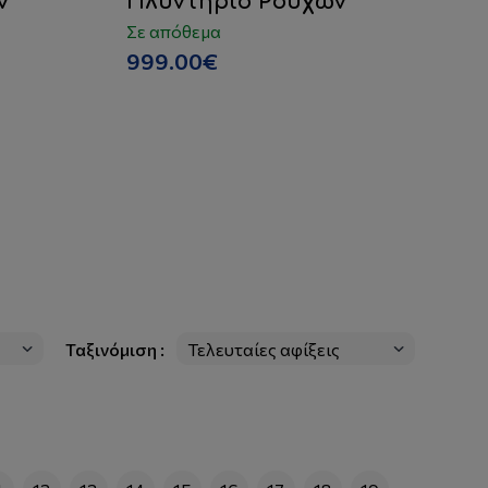
ν
Πλυντήριο Ρούχων
Π
Ά
Σε απόθεμα
1
999.00€
Σε
3
Ταξινόμιση :