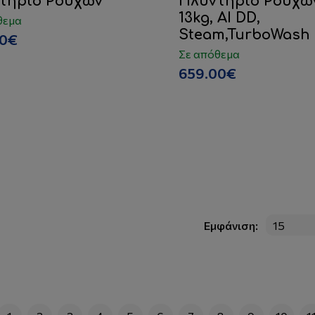
τήριο Ρούχων
Πλυντήριο Ρούχω
13kg, AI DD,
θεμα
Steam,TurboWash
00€
Σε απόθεμα
659.00€
Εμφάνιση: