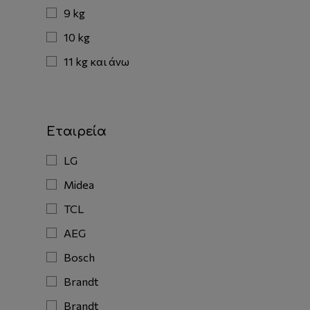
9 kg
10 kg
11 kg και άνω
Εταιρεία
LG
Midea
TCL
AEG
Bosch
Brandt
Brandt