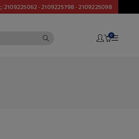
ς:
2109225062
-
2109225798
-
2109225098
0