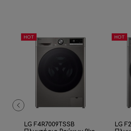
HOT
HOT
GR
LG F4R7009TSSB
LG F