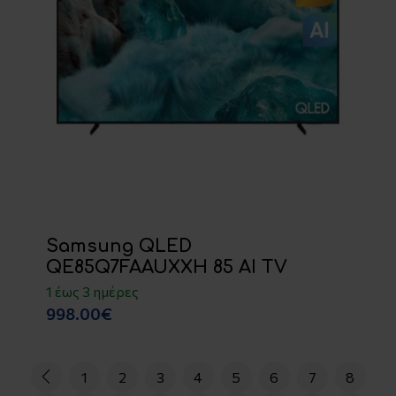
Samsung QLED
QE85Q7FAAUXXH 85 AI TV
1 έως 3 ημέρες
998.00€
1
2
3
4
5
6
7
8