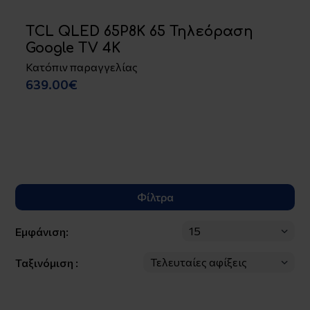
JVC LED LT40K330 40 Τηλεόραση
Full HD
Σε απόθεμα
173.00€
Φίλτρα
Εμφάνιση:
Ταξινόμιση :