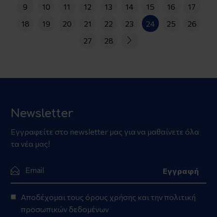
9
10
11
12
13
14
15
16
17
18
19
20
21
22
23
24
25
26
27
28
Newsletter
Εγγραφείτε στο newsletter μας για να μαθαίνετε όλα
τα νέα μας!
Αποδέχομαι τους
όρους χρήσης
και την
πολιτική
προσωπικών δεδομένων