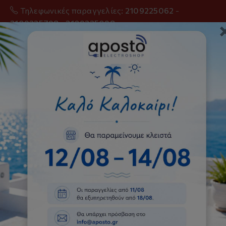
Τηλεφωνικές παραγγελίες:
2109225062
-
2109225798
-
2109225098
0
Τηλεοράσεις
Αρχική
Τηλεοράσεις
ΠΡΟΤΕΙΝΟΜΕΝΑ ΠΡΟΙΟΝΤΑ